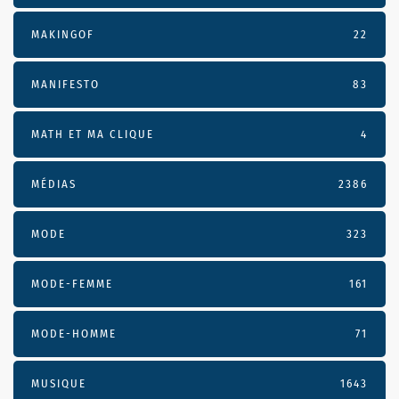
MAKINGOF
22
MANIFESTO
83
MATH ET MA CLIQUE
4
MÉDIAS
2386
MODE
323
MODE-FEMME
161
MODE-HOMME
71
MUSIQUE
1643