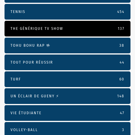
TENNIS
454
THE GÉNÉRIQUE TV SHOW
137
TOHU BOHU RAP 🤟
38
TOUT POUR RÉUSSIR
44
TURF
60
UN ÉCLAIR DE GUENY ⚡️
148
VIE ÉTUDIANTE
47
VOLLEY-BALL
3