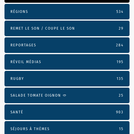
RÉGIONS
534
REMET LE SON / COUPE LE SON
29
REPORTAGES
284
RÉVEIL MÉDIAS
195
RUGBY
135
SALADE TOMATE OIGNON 🥙
25
SANTÉ
903
SÉJOURS À THÈMES
15