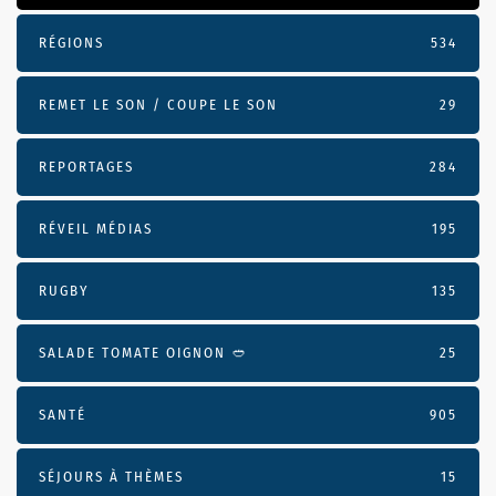
RÉGIONS
534
REMET LE SON / COUPE LE SON
29
REPORTAGES
284
RÉVEIL MÉDIAS
195
RUGBY
135
SALADE TOMATE OIGNON 🥙
25
SANTÉ
905
SÉJOURS À THÈMES
15