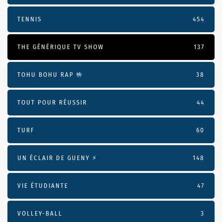
TENNIS
454
THE GÉNÉRIQUE TV SHOW
137
TOHU BOHU RAP 🤟
38
TOUT POUR RÉUSSIR
44
TURF
60
UN ÉCLAIR DE GUENY ⚡️
148
VIE ÉTUDIANTE
47
VOLLEY-BALL
3