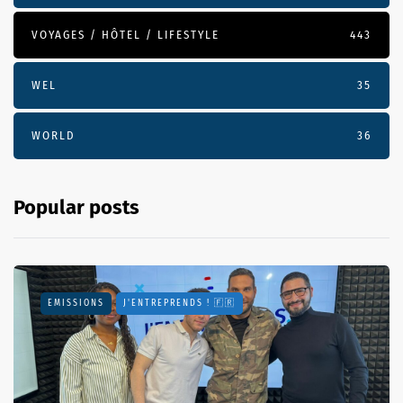
VOYAGES / HÔTEL / LIFESTYLE
443
WEL
35
WORLD
36
Popular posts
EMISSIONS
J'ENTREPRENDS ! 🇫🇷