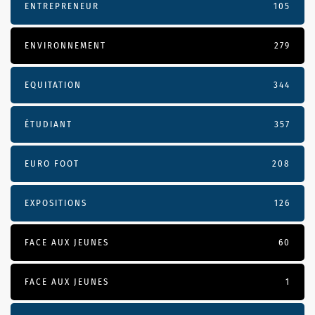
ENTREPRENEUR
105
ENVIRONNEMENT
279
EQUITATION
344
ÉTUDIANT
357
EURO FOOT
208
EXPOSITIONS
126
FACE AUX JEUNES
60
FACE AUX JEUNES
1