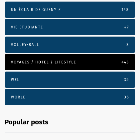
UN ÉCLAIR DE GUENY ⚡️
148
VIE ÉTUDIANTE
47
VOLLEY-BALL
3
VOYAGES / HÔTEL / LIFESTYLE
443
WEL
35
WORLD
36
Popular posts