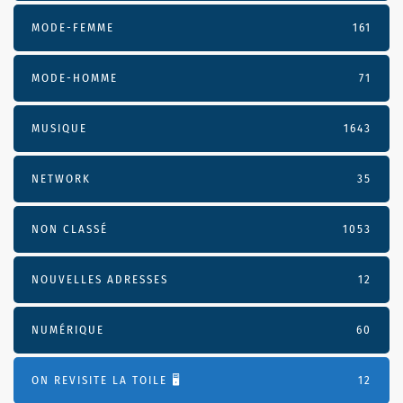
MODE-FEMME
161
MODE-HOMME
71
MUSIQUE
1643
NETWORK
35
NON CLASSÉ
1053
NOUVELLES ADRESSES
12
NUMÉRIQUE
60
ON REVISITE LA TOILE 🖥️
12