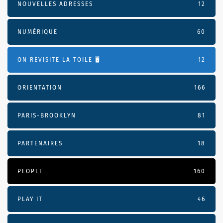
NOUVELLES ADRESSES
12
NUMÉRIQUE
60
ON REVISITE LA TOILE 🖥️
12
ORIENTATION
166
PARIS-BROOKLYN
81
PARTENAIRES
18
PEOPLE
160
PLAY IT
46