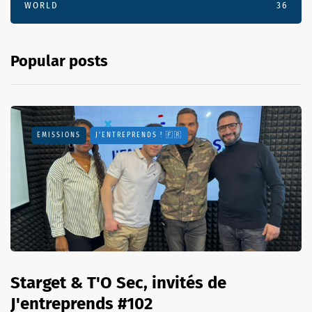
WORLD
36
Popular posts
EMISSIONS
J'ENTREPRENDS ! 🇫🇷
Starget & T'O Sec, invités de
J'entreprends #102