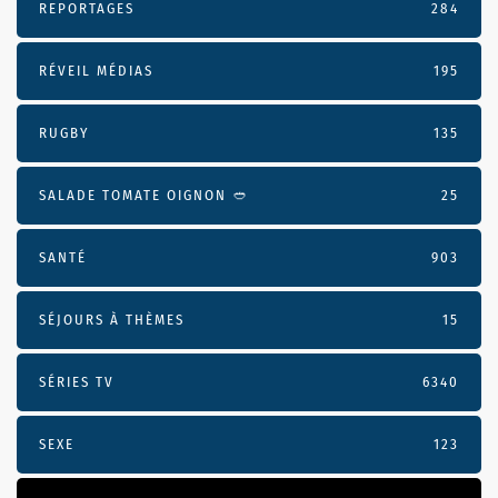
REPORTAGES
284
RÉVEIL MÉDIAS
195
RUGBY
135
SALADE TOMATE OIGNON 🥙
25
SANTÉ
903
SÉJOURS À THÈMES
15
SÉRIES TV
6340
SEXE
123