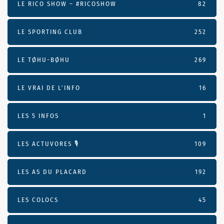
LE RICO SHOW – #RICOSHOW
82
LE SPORTING CLUB
252
LE TØHU-BØHU
269
LE VRAI DE L’INFO
16
LES 5 INFOS
1
LES ACTUVORES 🎙
109
LES AS DU PLACARD
192
LES COLOCS
45