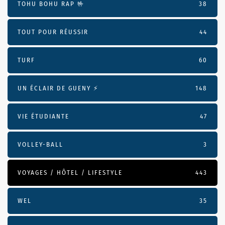
TOHU BOHU RAP 🤟
38
TOUT POUR RÉUSSIR
44
TURF
60
UN ÉCLAIR DE GUENY ⚡️
148
VIE ÉTUDIANTE
47
VOLLEY-BALL
3
VOYAGES / HÔTEL / LIFESTYLE
443
WEL
35