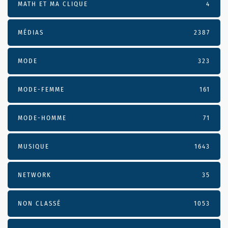
MATH ET MA CLIQUE
4
MÉDIAS
2387
MODE
323
MODE-FEMME
161
MODE-HOMME
71
MUSIQUE
1643
NETWORK
35
NON CLASSÉ
1053