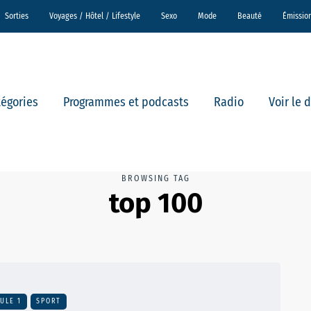
Sorties
Voyages / Hôtel / Lifestyle
Sexo
Mode
Beauté
Émissio
tégories
Programmes et podcasts
Radio
Voir le 
BROWSING TAG
top 100
ULE 1
SPORT