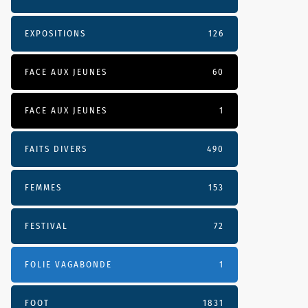
EXPOSITIONS
126
FACE AUX JEUNES
60
FACE AUX JEUNES
1
FAITS DIVERS
490
FEMMES
153
FESTIVAL
72
FOLIE VAGABONDE
1
FOOT
1831