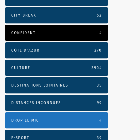
CITY-BREAK
52
CONFIDENT
4
CÔTE D’AZUR
270
CULTURE
3904
DESTINATIONS LOINTAINES
35
DISTANCES INCONNUES
99
DROP LE MIC
4
E-SPORT
39