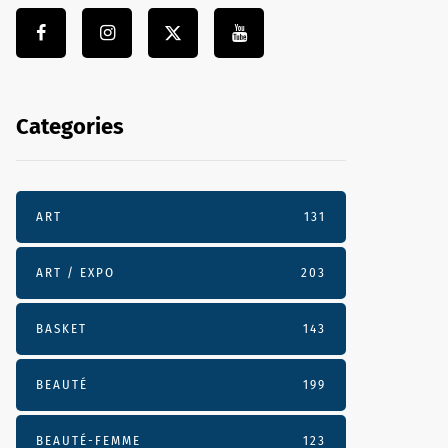
Categories
ART
131
ART / EXPO
203
BASKET
143
BEAUTÉ
199
BEAUTÉ-FEMME
123