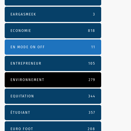
EARGASMEEK
3
ECONOMIE
818
EN MODE ON OFF
11
ENTREPRENEUR
105
ENVIRONNEMENT
279
EQUITATION
344
ÉTUDIANT
357
EURO FOOT
208