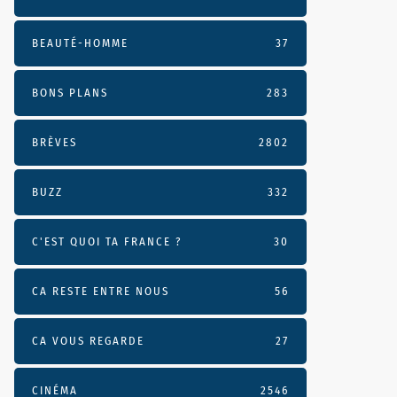
BEAUTÉ-HOMME
37
BONS PLANS
283
BRÈVES
2802
BUZZ
332
C'EST QUOI TA FRANCE ?
30
CA RESTE ENTRE NOUS
56
CA VOUS REGARDE
27
CINÉMA
2546