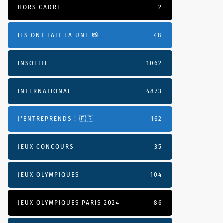
HORS CADRE
2
ILS ONT FAIT LA UNE 📸
48
INSOLITE
1062
INTERNATIONAL
4873
J'ENTREPRENDS ! 🇫🇷
162
JEUX CONCOURS
35
JEUX OLYMPIQUES
104
JEUX OLYMPIQUES PARIS 2024
86