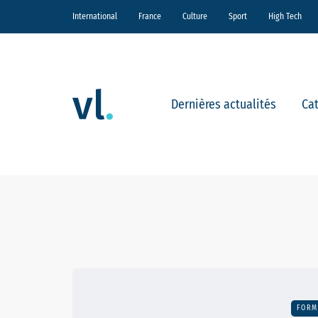
International
France
Culture
Sport
High Tech
Dernières actualités
Ca
FORM