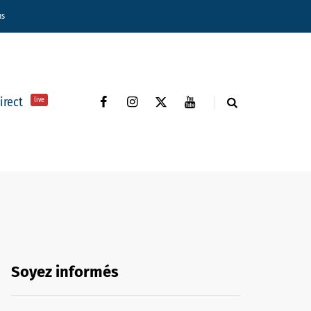
ns
direct
live
Soyez informés