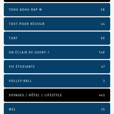
TOHU BOHU RAP 🤟
38
TOUT POUR RÉUSSIR
44
TURF
60
UN ÉCLAIR DE GUENY ⚡️
148
VIE ÉTUDIANTE
47
VOLLEY-BALL
3
VOYAGES / HÔTEL / LIFESTYLE
443
WEL
35