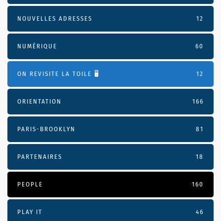
NOUVELLES ADRESSES
12
NUMÉRIQUE
60
ON REVISITE LA TOILE 🖥️
12
ORIENTATION
166
PARIS-BROOKLYN
81
PARTENAIRES
18
PEOPLE
160
PLAY IT
46