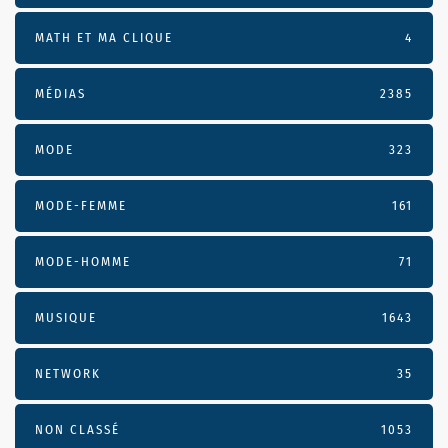
MATH ET MA CLIQUE
4
MÉDIAS
2385
MODE
323
MODE-FEMME
161
MODE-HOMME
71
MUSIQUE
1643
NETWORK
35
NON CLASSÉ
1053