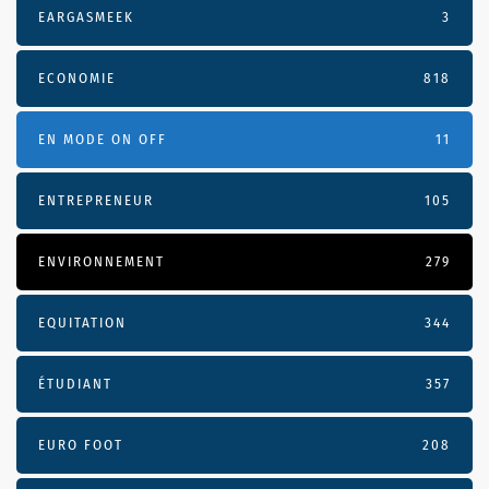
EARGASMEEK
3
ECONOMIE
818
EN MODE ON OFF
11
ENTREPRENEUR
105
ENVIRONNEMENT
279
EQUITATION
344
ÉTUDIANT
357
EURO FOOT
208