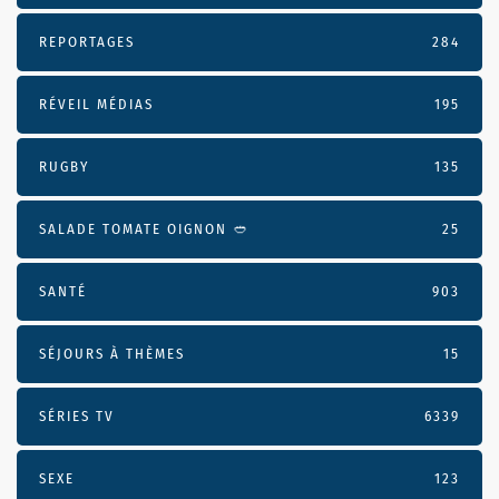
REPORTAGES
284
RÉVEIL MÉDIAS
195
RUGBY
135
SALADE TOMATE OIGNON 🥙
25
SANTÉ
903
SÉJOURS À THÈMES
15
SÉRIES TV
6339
SEXE
123