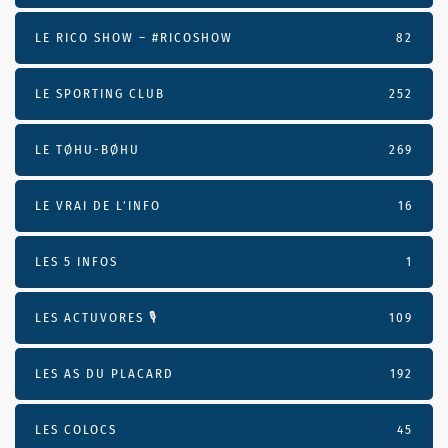
LE RICO SHOW – #RICOSHOW
82
LE SPORTING CLUB
252
LE TØHU-BØHU
269
LE VRAI DE L’INFO
16
LES 5 INFOS
1
LES ACTUVORES 🎙
109
LES AS DU PLACARD
192
LES COLOCS
45