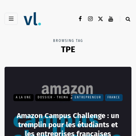
BROWSING TAG
TPE
A LA UNE
DOSSIER - THEMA
ENTREPRENEUR
FRANCE
Amazon Campus Challenge : un
tremplin pour les étudiants et
les entreprises françaises