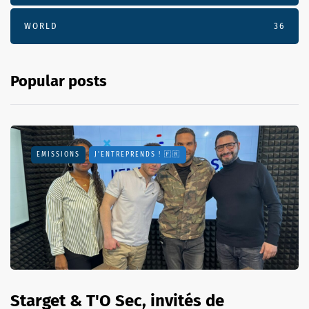
WORLD
36
Popular posts
EMISSIONS
J'ENTREPRENDS ! 🇫🇷
Starget & T'O Sec, invités de