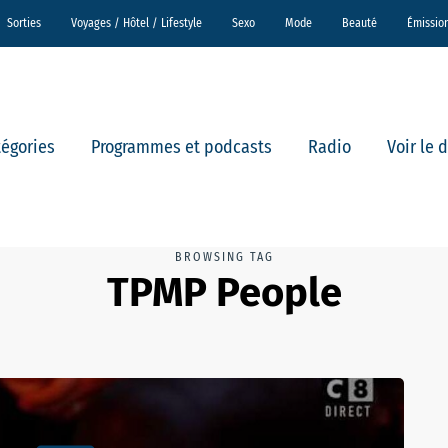
Sorties
Voyages / Hôtel / Lifestyle
Sexo
Mode
Beauté
Émissio
tégories
Programmes et podcasts
Radio
Voir le 
BROWSING TAG
TPMP People