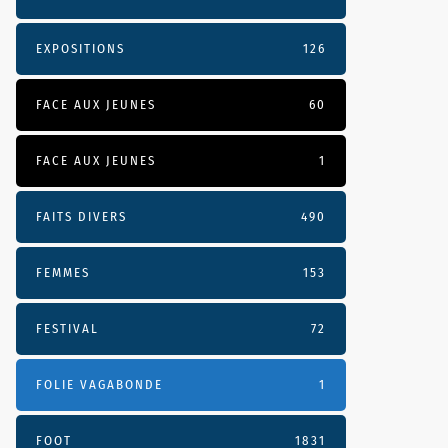
EXPOSITIONS
126
FACE AUX JEUNES
60
FACE AUX JEUNES
1
FAITS DIVERS
490
FEMMES
153
FESTIVAL
72
FOLIE VAGABONDE
1
FOOT
1831