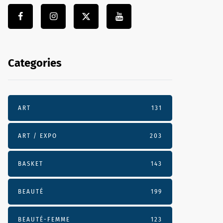
Categories
ART
131
ART / EXPO
203
BASKET
143
BEAUTÉ
199
BEAUTÉ-FEMME
123