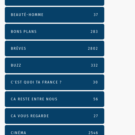
BEAUTÉ-HOMME
37
BONS PLANS
283
BRÈVES
2802
BUZZ
332
C'EST QUOI TA FRANCE ?
30
CA RESTE ENTRE NOUS
56
CA VOUS REGARDE
27
CINÉMA
2546