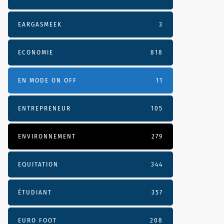
EARGASMEEK
3
ECONOMIE
818
EN MODE ON OFF
11
ENTREPRENEUR
105
ENVIRONNEMENT
279
EQUITATION
344
ÉTUDIANT
357
EURO FOOT
208