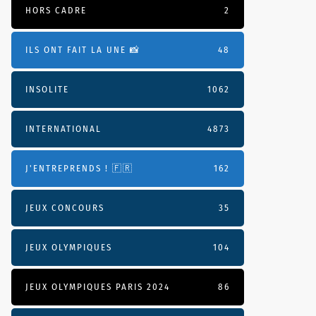
HORS CADRE
2
ILS ONT FAIT LA UNE 📸
48
INSOLITE
1062
INTERNATIONAL
4873
J'ENTREPRENDS ! 🇫🇷
162
JEUX CONCOURS
35
JEUX OLYMPIQUES
104
JEUX OLYMPIQUES PARIS 2024
86