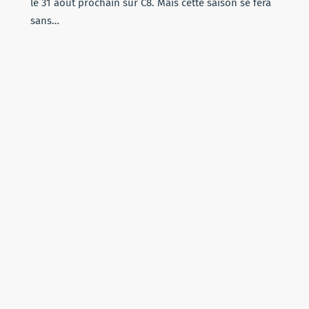
le 31 août prochain sur C8. Mais cette saison se fera
sans…