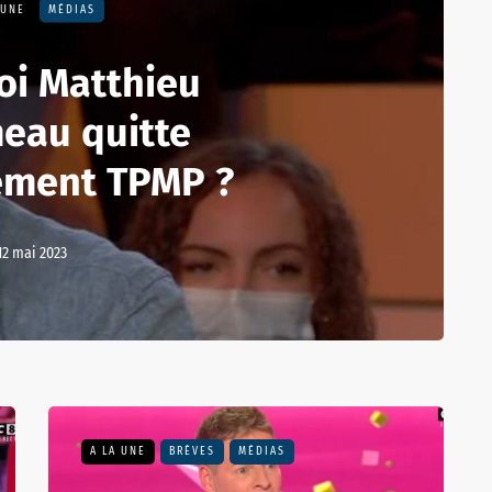
 UNE
MÉDIAS
oi Matthieu
eau quitte
vement TPMP ?
12 mai 2023
A LA UNE
BRÈVES
MÉDIAS