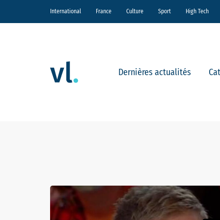
International
France
Culture
Sport
High Tech
Dernières actualités
Ca