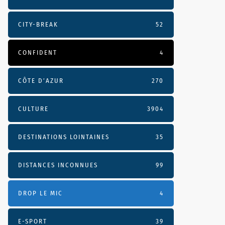
CITY-BREAK
52
CONFIDENT
4
CÔTE D’AZUR
270
CULTURE
3904
DESTINATIONS LOINTAINES
35
DISTANCES INCONNUES
99
DROP LE MIC
4
E-SPORT
39