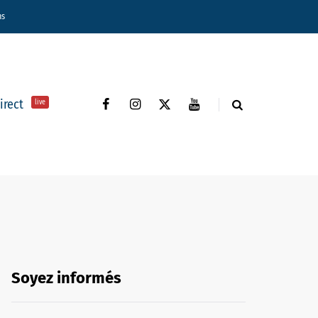
ns
direct
live
Soyez informés