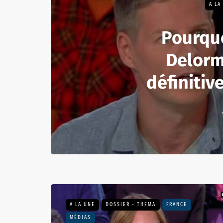
A LA
Pourqu
Delorm
définiti
A LA UNE
DOSSIER - THEMA
FRANCE
MÉDIAS