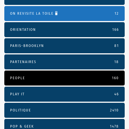
ON REVISITE LA TOILE 🖥️
12
ORIENTATION
166
PARIS-BROOKLYN
81
PARTENAIRES
18
PEOPLE
160
PLAY IT
46
POLITIQUE
2410
POP & GEEK
1478