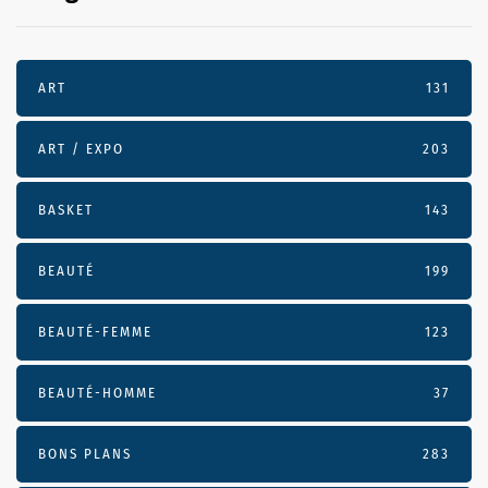
ART
131
ART / EXPO
203
BASKET
143
BEAUTÉ
199
BEAUTÉ-FEMME
123
BEAUTÉ-HOMME
37
BONS PLANS
283