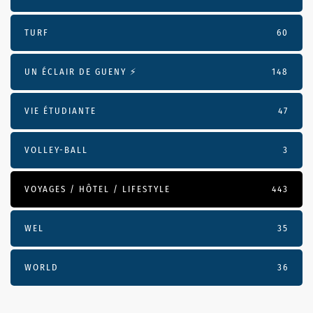
TURF
60
UN ÉCLAIR DE GUENY ⚡️
148
VIE ÉTUDIANTE
47
VOLLEY-BALL
3
VOYAGES / HÔTEL / LIFESTYLE
443
WEL
35
WORLD
36