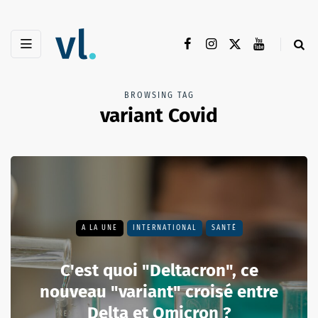
BROWSING TAG
variant Covid
A LA UNE
INTERNATIONAL
SANTÉ
C'est quoi "Deltacron", ce
nouveau "variant" croisé entre
Delta et Omicron ?