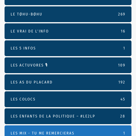
LE TØHU-BØHU
269
LE VRAI DE L’INFO
16
LES 5 INFOS
1
LES ACTUVORES 🎙
109
LES AS DU PLACARD
192
LES COLOCS
45
LES ENFANTS DE LA POLITIQUE – #LE2LP
28
LES MIX - TU ME REMERCIERAS
1