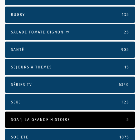
RUGBY
135
SALADE TOMATE OIGNON 🥙
25
SANTÉ
905
SÉJOURS À THÈMES
15
SÉRIES TV
6340
SEXE
123
SOAP, LA GRANDE HISTOIRE
5
SOCIÉTÉ
1875