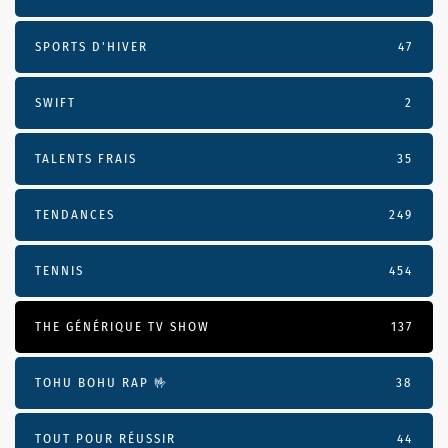
SPORTS D'HIVER
47
SWIFT
2
TALENTS FRAIS
35
TENDANCES
249
TENNIS
454
THE GÉNÉRIQUE TV SHOW
137
TOHU BOHU RAP 🤟
38
TOUT POUR RÉUSSIR
44