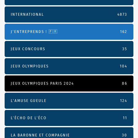
INTERNATIONAL
4873
J'ENTREPRENDS ! 🇫🇷
162
JEUX CONCOURS
35
JEUX OLYMPIQUES
104
JEUX OLYMPIQUES PARIS 2024
86
L'AMUSE GUEULE
124
L’ÉCHO DE L’ÉCO
11
LA BARONNE ET COMPAGNIE
30