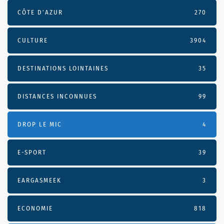
CÔTE D’AZUR
270
CULTURE
3904
DESTINATIONS LOINTAINES
35
DISTANCES INCONNUES
99
DROP LE MIC
4
E-SPORT
39
EARGASMEEK
3
ECONOMIE
818