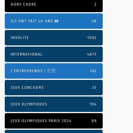
HORS CADRE
2
ILS ONT FAIT LA UNE 📸
48
INSOLITE
1062
INTERNATIONAL
4873
J'ENTREPRENDS ! 🇫🇷
162
JEUX CONCOURS
35
JEUX OLYMPIQUES
104
JEUX OLYMPIQUES PARIS 2024
86