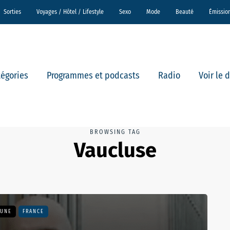
Sorties
Voyages / Hôtel / Lifestyle
Sexo
Mode
Beauté
Émissio
tégories
Programmes et podcasts
Radio
Voir le 
BROWSING TAG
Vaucluse
 UNE
FRANCE