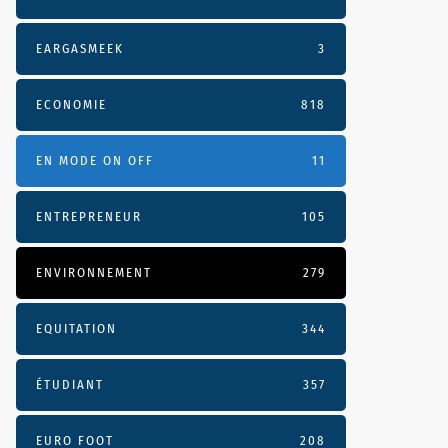
EARGASMEEK
3
ECONOMIE
818
EN MODE ON OFF
11
ENTREPRENEUR
105
ENVIRONNEMENT
279
EQUITATION
344
ÉTUDIANT
357
EURO FOOT
208