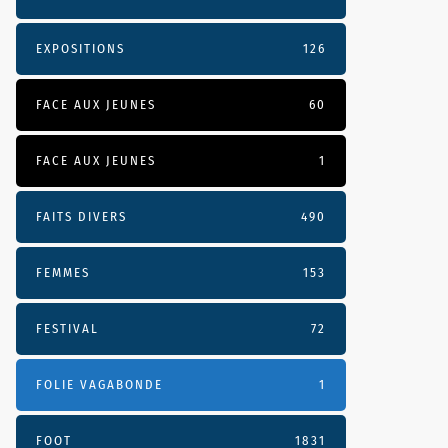
EXPOSITIONS
126
FACE AUX JEUNES
60
FACE AUX JEUNES
1
FAITS DIVERS
490
FEMMES
153
FESTIVAL
72
FOLIE VAGABONDE
1
FOOT
1831