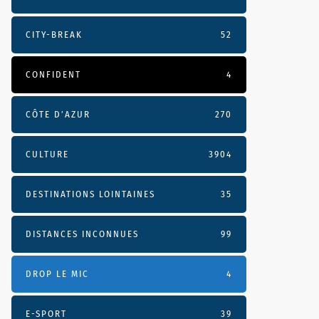
CITY-BREAK
52
CONFIDENT
4
CÔTE D’AZUR
270
CULTURE
3904
DESTINATIONS LOINTAINES
35
DISTANCES INCONNUES
99
DROP LE MIC
4
E-SPORT
39