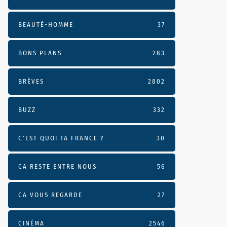
BEAUTÉ-HOMME
37
BONS PLANS
283
BRÈVES
2802
BUZZ
332
C'EST QUOI TA FRANCE ?
30
CA RESTE ENTRE NOUS
56
CA VOUS REGARDE
27
CINÉMA
2546