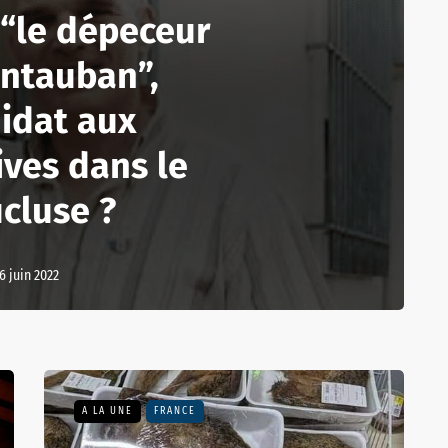
 “le dépeceur
ntauban”,
idat aux
ives dans le
cluse ?
6 juin 2022
A LA UNE
FRANCE