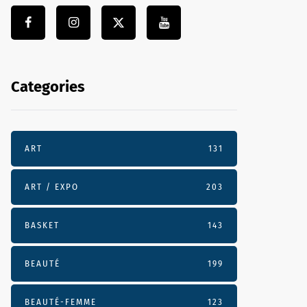
Categories
ART
131
ART / EXPO
203
BASKET
143
BEAUTÉ
199
BEAUTÉ-FEMME
123