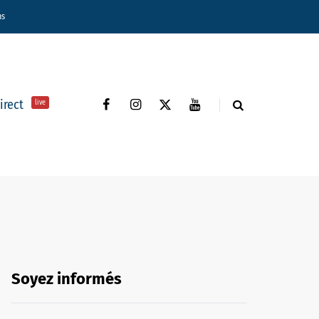
ns
direct
live
Soyez informés