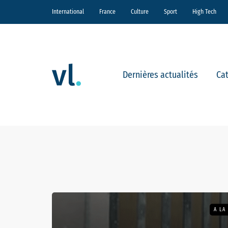
International
France
Culture
Sport
High Tech
Dernières actualités
Ca
A LA