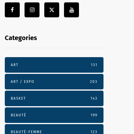
Categories
ART
131
ART / EXPO
203
BASKET
143
BEAUTÉ
199
BEAUTÉ-FEMME
123