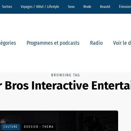
Sorties
Voyages / Hôtel / Lifestyle
Sexo
Mode
Beauté
Émissio
tégories
Programmes et podcasts
Radio
Voir le 
BROWSING TAG
 Bros Interactive Entert
CULTURE
DOSSIER - THEMA