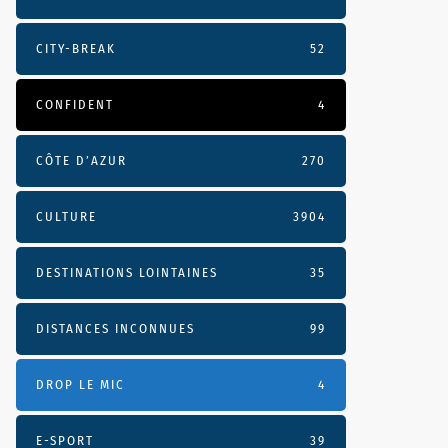
CITY-BREAK
52
CONFIDENT
4
CÔTE D’AZUR
270
CULTURE
3904
DESTINATIONS LOINTAINES
35
DISTANCES INCONNUES
99
DROP LE MIC
4
E-SPORT
39