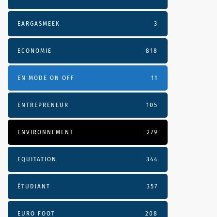
EARGASMEEK
3
ECONOMIE
818
EN MODE ON OFF
11
ENTREPRENEUR
105
ENVIRONNEMENT
279
EQUITATION
344
ÉTUDIANT
357
EURO FOOT
208