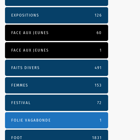
EXPOSITIONS
126
FACE AUX JEUNES
60
FACE AUX JEUNES
1
FAITS DIVERS
491
FEMMES
153
FESTIVAL
72
FOLIE VAGABONDE
1
FOOT
1831