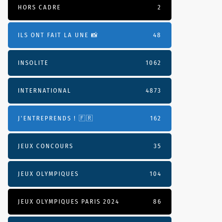
HORS CADRE
2
ILS ONT FAIT LA UNE 📸
48
INSOLITE
1062
INTERNATIONAL
4873
J'ENTREPRENDS ! 🇫🇷
162
JEUX CONCOURS
35
JEUX OLYMPIQUES
104
JEUX OLYMPIQUES PARIS 2024
86