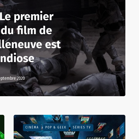
 Le premier
 du film de
lleneuve est
andiose
eptembre 2020
CINÉMA
POP & GEEK
SÉRIES TV