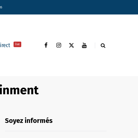
ns
direct
live
ainment
Soyez informés