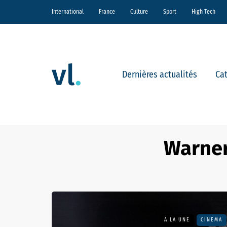
International
France
Culture
Sport
High Tech
Dernières actualités
Ca
Warner
A LA UNE
CINÉMA