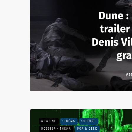
Dune :
trailer
Denis Vi
gr
9 s
A LA UNE
CINÉMA
CULTURE
DOSSIER - THEMA
POP & GEEK