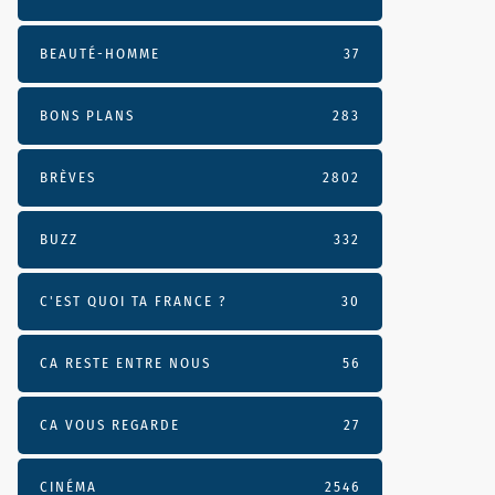
BEAUTÉ-HOMME
37
BONS PLANS
283
BRÈVES
2802
BUZZ
332
C'EST QUOI TA FRANCE ?
30
CA RESTE ENTRE NOUS
56
CA VOUS REGARDE
27
CINÉMA
2546