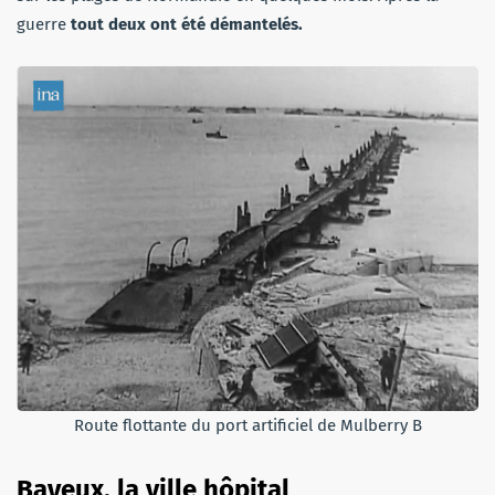
guerre
tout deux ont été démantelés.
Route flottante du port artificiel de Mulberry B
Bayeux, la ville hôpital