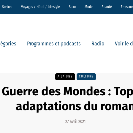
Sorties
Voyages / Hôtel / Lifestyle
Sexo
Mode
Beauté
Émissio
tégories
Programmes et podcasts
Radio
Voir le 
A LA UNE
CULTURE
 Guerre des Mondes : Top
adaptations du roma
27 avril 2021