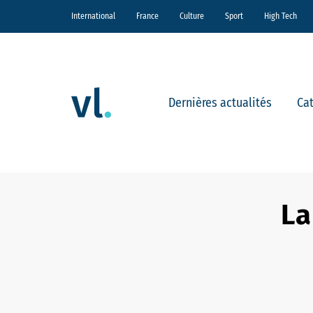
International
France
Culture
Sport
High Tech
Dernières actualités
Ca
La