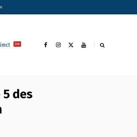
ns
direct
live
 5 des
n