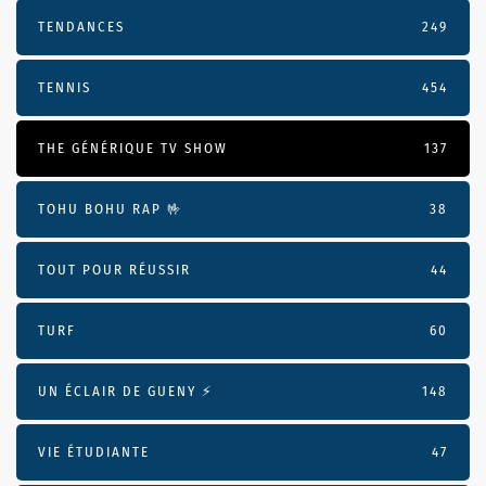
TENDANCES
249
TENNIS
454
THE GÉNÉRIQUE TV SHOW
137
TOHU BOHU RAP 🤟
38
TOUT POUR RÉUSSIR
44
TURF
60
UN ÉCLAIR DE GUENY ⚡️
148
VIE ÉTUDIANTE
47