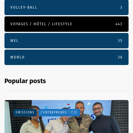
VOLLEY-BALL
3
VOYAGES / HÔTEL / LIFESTYLE
443
WEL
35
WORLD
36
Popular posts
EMISSIONS
J'ENTREPRENDS ! 🇫🇷