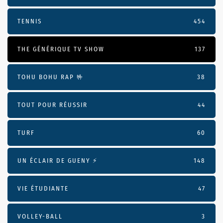
TENNIS
454
THE GÉNÉRIQUE TV SHOW
137
TOHU BOHU RAP 🤟
38
TOUT POUR RÉUSSIR
44
TURF
60
UN ÉCLAIR DE GUENY ⚡️
148
VIE ÉTUDIANTE
47
VOLLEY-BALL
3