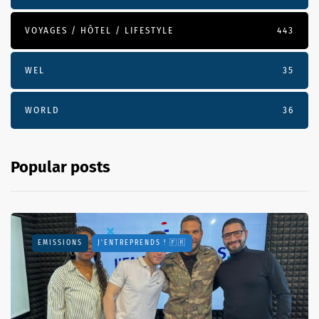
VOYAGES / HÔTEL / LIFESTYLE
443
WEL
35
WORLD
36
Popular posts
EMISSIONS
J'ENTREPRENDS ! 🇫🇷