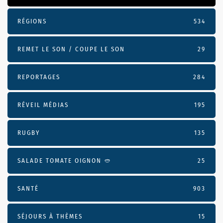
RÉGIONS
534
REMET LE SON / COUPE LE SON
29
REPORTAGES
284
RÉVEIL MÉDIAS
195
RUGBY
135
SALADE TOMATE OIGNON 🥙
25
SANTÉ
903
SÉJOURS À THÈMES
15