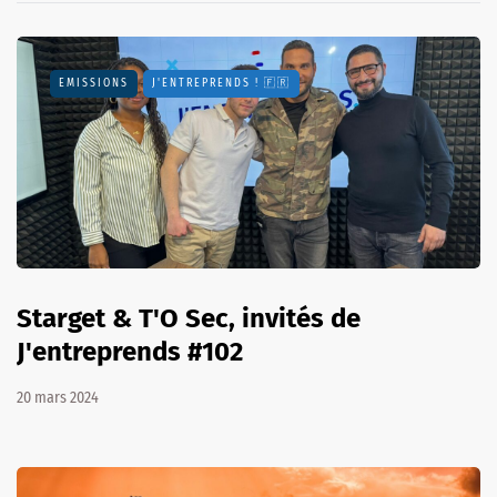
EMISSIONS
J'ENTREPRENDS ! 🇫🇷
Starget & T'O Sec, invités de
J'entreprends #102
20 mars 2024