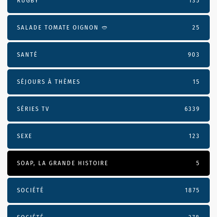
RUGBY
135
SALADE TOMATE OIGNON 🥙
25
SANTÉ
903
SÉJOURS À THÈMES
15
SÉRIES TV
6339
SEXE
123
SOAP, LA GRANDE HISTOIRE
5
SOCIÉTÉ
1875