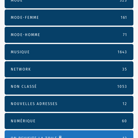
MODE
323
MODE-FEMME
161
MODE-HOMME
71
MUSIQUE
1643
NETWORK
35
NON CLASSÉ
1053
NOUVELLES ADRESSES
12
NUMÉRIQUE
60