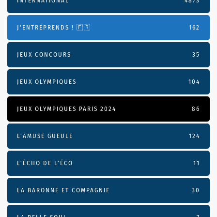
INTERNATIONAL
4873
J'ENTREPRENDS ! 🇫🇷
162
JEUX CONCOURS
35
JEUX OLYMPIQUES
104
JEUX OLYMPIQUES PARIS 2024
86
L'AMUSE GUEULE
124
L’ÉCHO DE L’ÉCO
11
LA BARONNE ET COMPAGNIE
30