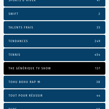
SPORTS D'HIVER
47
SWIFT
2
TALENTS FRAIS
35
TENDANCES
249
TENNIS
454
THE GÉNÉRIQUE TV SHOW
137
TOHU BOHU RAP 🤟
38
TOUT POUR RÉUSSIR
44