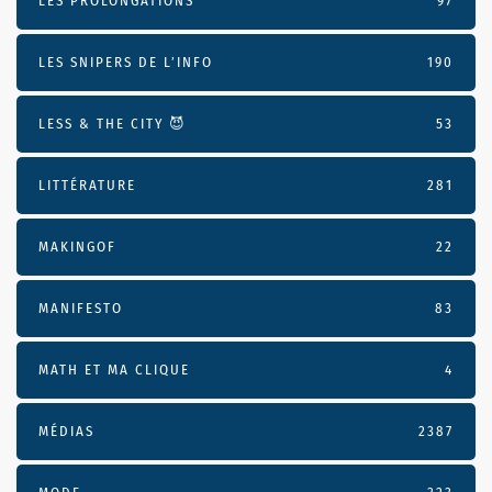
LES PROLONGATIONS
97
LES SNIPERS DE L’INFO
190
LESS & THE CITY 😈
53
LITTÉRATURE
281
MAKINGOF
22
MANIFESTO
83
MATH ET MA CLIQUE
4
MÉDIAS
2387