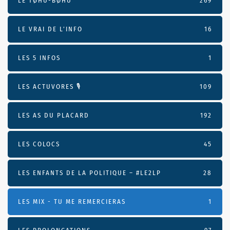
LE TØHU-BØHU
269
LE VRAI DE L’INFO
16
LES 5 INFOS
1
LES ACTUVORES 🎙
109
LES AS DU PLACARD
192
LES COLOCS
45
LES ENFANTS DE LA POLITIQUE – #LE2LP
28
LES MIX - TU ME REMERCIERAS
1