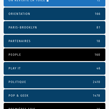
ON REVISITE LA TOILE 🖥️
12
ORIENTATION
166
PARIS-BROOKLYN
81
PARTENAIRES
18
PEOPLE
160
PLAY IT
46
POLITIQUE
2410
POP & GEEK
1478