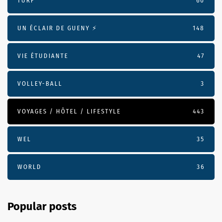
TURF
60
UN ÉCLAIR DE GUENY ⚡️
148
VIE ÉTUDIANTE
47
VOLLEY-BALL
3
VOYAGES / HÔTEL / LIFESTYLE
443
WEL
35
WORLD
36
Popular posts