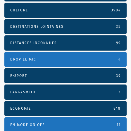
CULTURE
3904
DESTINATIONS LOINTAINES
35
DISTANCES INCONNUES
99
DROP LE MIC
4
E-SPORT
39
EARGASMEEK
3
ECONOMIE
818
EN MODE ON OFF
11