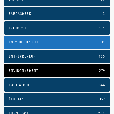
EARGASMEEK
3
ECONOMIE
818
EN MODE ON OFF
11
ENTREPRENEUR
105
ENVIRONNEMENT
279
EQUITATION
344
ÉTUDIANT
357
EURO FOOT
208