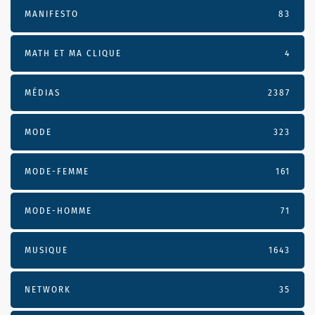
MANIFESTO
83
MATH ET MA CLIQUE
4
MÉDIAS
2387
MODE
323
MODE-FEMME
161
MODE-HOMME
71
MUSIQUE
1643
NETWORK
35