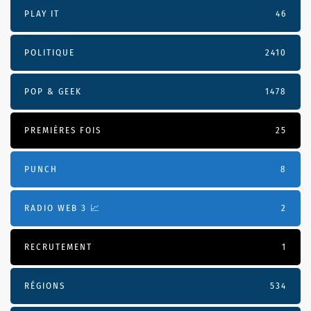
PLAY IT
46
POLITIQUE
2410
POP & GEEK
1478
PREMIÈRES FOIS
25
PUNCH
8
RADIO WEB 3 📈
2
RECRUTEMENT
1
RÉGIONS
534