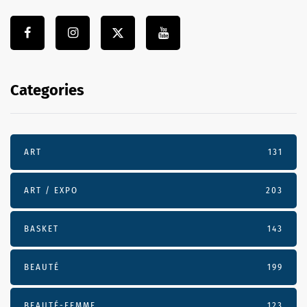
Categories
ART
131
ART / EXPO
203
BASKET
143
BEAUTÉ
199
BEAUTÉ-FEMME
123