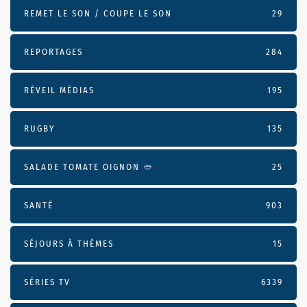
REMET LE SON / COUPE LE SON
29
REPORTAGES
284
RÉVEIL MÉDIAS
195
RUGBY
135
SALADE TOMATE OIGNON 🥙
25
SANTÉ
903
SÉJOURS À THÈMES
15
SÉRIES TV
6339