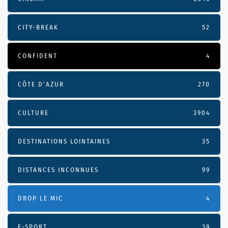
CITY-BREAK
52
CONFIDENT
4
CÔTE D’AZUR
270
CULTURE
3904
DESTINATIONS LOINTAINES
35
DISTANCES INCONNUES
99
DROP LE MIC
4
E-SPORT
39