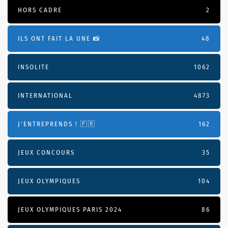
HORS CADRE
2
ILS ONT FAIT LA UNE 📸
48
INSOLITE
1062
INTERNATIONAL
4873
J'ENTREPRENDS ! 🇫🇷
162
JEUX CONCOURS
35
JEUX OLYMPIQUES
104
JEUX OLYMPIQUES PARIS 2024
86