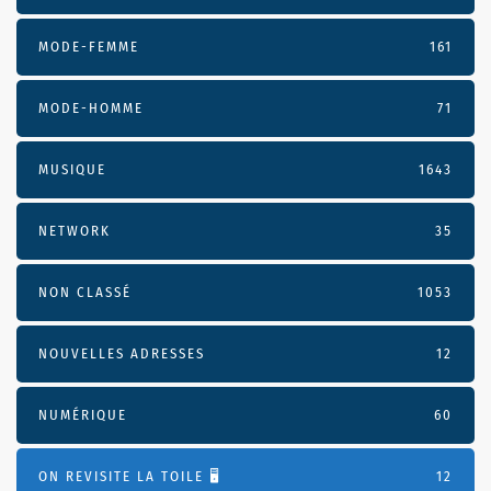
MODE-FEMME
161
MODE-HOMME
71
MUSIQUE
1643
NETWORK
35
NON CLASSÉ
1053
NOUVELLES ADRESSES
12
NUMÉRIQUE
60
ON REVISITE LA TOILE 🖥️
12