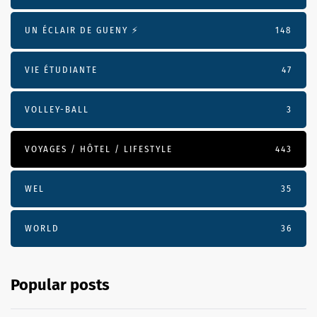
UN ÉCLAIR DE GUENY ⚡️
148
VIE ÉTUDIANTE
47
VOLLEY-BALL
3
VOYAGES / HÔTEL / LIFESTYLE
443
WEL
35
WORLD
36
Popular posts