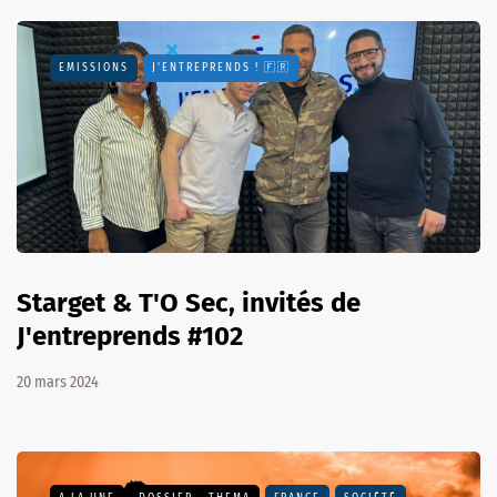
EMISSIONS
J'ENTREPRENDS ! 🇫🇷
Starget & T'O Sec, invités de
J'entreprends #102
20 mars 2024