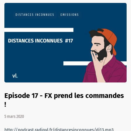
DISTANCES INCONNUES
EMISSIONS
Episode 17 - FX prend les commandes
!
5 mars 2020
http://podcast.radiovl.fr/distancesinconnues/di13.mp3