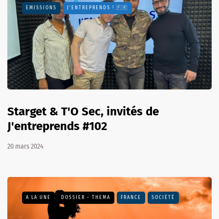
EMISSIONS
J'ENTREPRENDS ! 🇫🇷
Starget & T'O Sec, invités de
J'entreprends #102
20 mars 2024
A LA UNE
DOSSIER - THEMA
FRANCE
SOCIÉTÉ