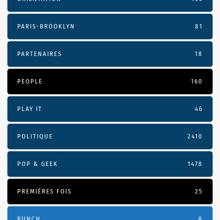
PARIS-BROOKLYN
81
PARTENAIRES
18
PEOPLE
160
PLAY IT
46
POLITIQUE
2410
POP & GEEK
1478
PREMIÈRES FOIS
25
PUNCH
8