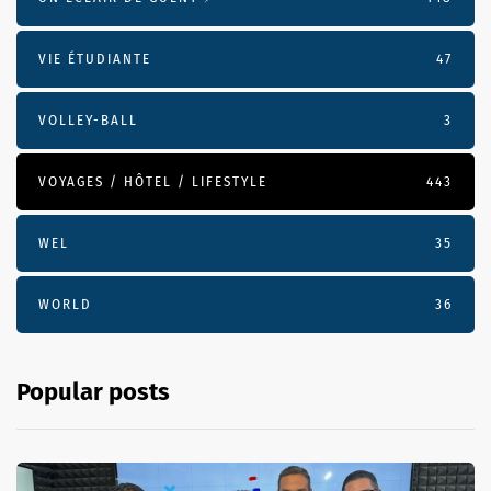
VIE ÉTUDIANTE
47
VOLLEY-BALL
3
VOYAGES / HÔTEL / LIFESTYLE
443
WEL
35
WORLD
36
Popular posts