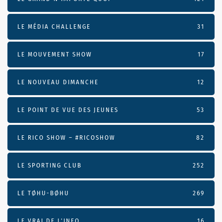
LE MÉDIA CHALLENGE
31
LE MOUVEMENT SHOW
17
LE NOUVEAU DIMANCHE
12
LE POINT DE VUE DES JEUNES
53
LE RICO SHOW – #RICOSHOW
82
LE SPORTING CLUB
252
LE TØHU-BØHU
269
LE VRAI DE L’INFO
16