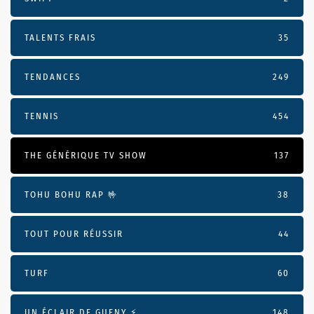
TALENTS FRAIS
35
TENDANCES
249
TENNIS
454
THE GÉNÉRIQUE TV SHOW
137
TOHU BOHU RAP 🤟
38
TOUT POUR RÉUSSIR
44
TURF
60
UN ÉCLAIR DE GUENY ⚡️
148