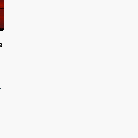
e
,
e