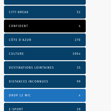
CITY-BREAK
52
CONFIDENT
4
CÔTE D’AZUR
270
CULTURE
3904
DESTINATIONS LOINTAINES
35
DISTANCES INCONNUES
99
DROP LE MIC
4
E-SPORT
39