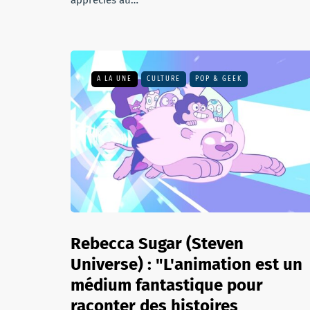
appréciés au…
A LA UNE
CULTURE
POP & GEEK
Rebecca Sugar (Steven
Universe) : "L'animation est un
médium fantastique pour
raconter des histoires