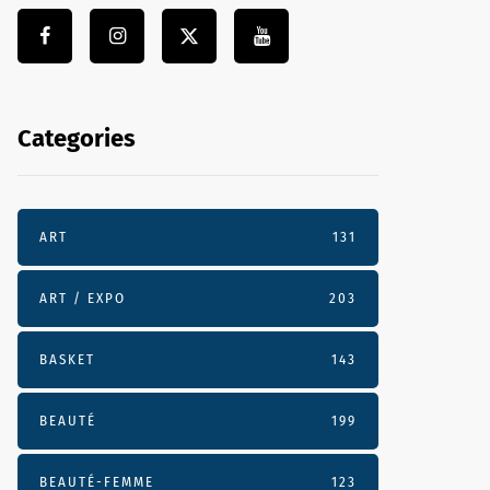
Categories
ART
131
ART / EXPO
203
BASKET
143
BEAUTÉ
199
BEAUTÉ-FEMME
123