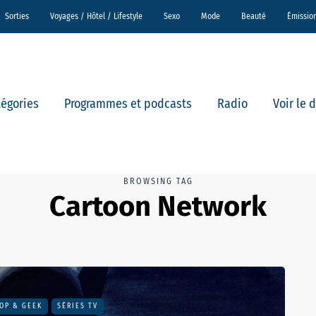
Sorties
Voyages / Hôtel / Lifestyle
Sexo
Mode
Beauté
Émissio
tégories
Programmes et podcasts
Radio
Voir le 
BROWSING TAG
Cartoon Network
OP & GEEK
SÉRIES TV