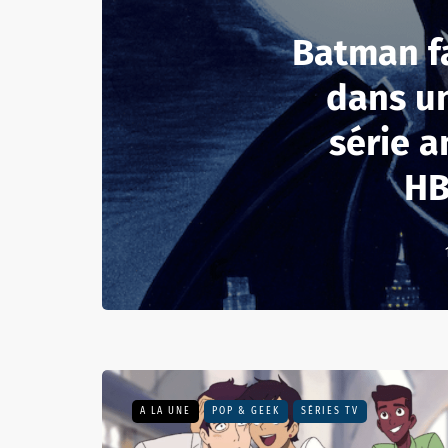
Batman fa
dans u
série 
HB
A LA UNE
POP & GEEK
SÉRIES TV