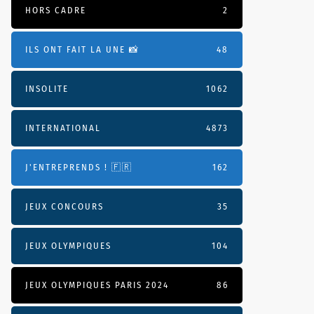
HORS CADRE
2
ILS ONT FAIT LA UNE 📸
48
INSOLITE
1062
INTERNATIONAL
4873
J'ENTREPRENDS ! 🇫🇷
162
JEUX CONCOURS
35
JEUX OLYMPIQUES
104
JEUX OLYMPIQUES PARIS 2024
86