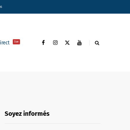
ns
direct
live
Soyez informés