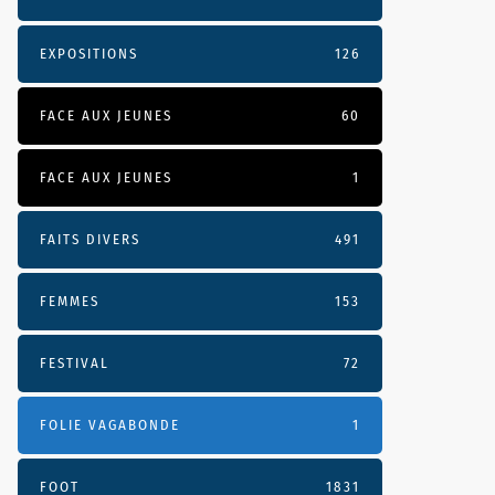
EXPOSITIONS
126
FACE AUX JEUNES
60
FACE AUX JEUNES
1
FAITS DIVERS
491
FEMMES
153
FESTIVAL
72
FOLIE VAGABONDE
1
FOOT
1831