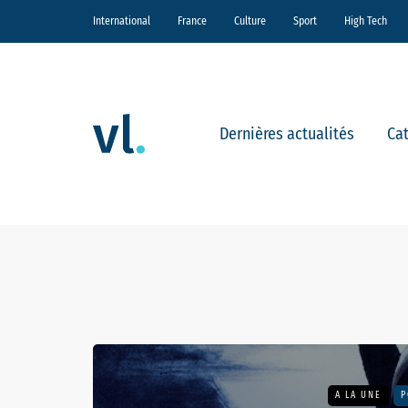
International
France
Culture
Sport
High Tech
Dernières actualités
Ca
A LA UNE
P