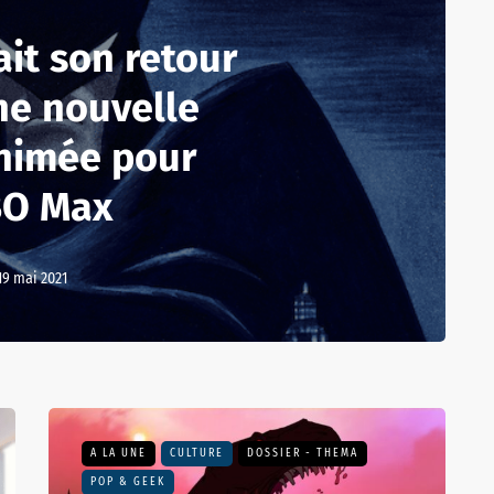
it son retour
ne nouvelle
animée pour
O Max
19 mai 2021
A LA UNE
CULTURE
DOSSIER - THEMA
POP & GEEK