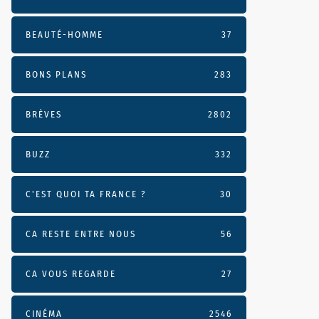
BEAUTÉ-HOMME
37
BONS PLANS
283
BRÈVES
2802
BUZZ
332
C'EST QUOI TA FRANCE ?
30
CA RESTE ENTRE NOUS
56
CA VOUS REGARDE
27
CINÉMA
2546