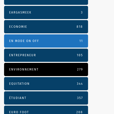
EARGASMEEK
3
ECONOMIE
818
EN MODE ON OFF
11
ENTREPRENEUR
105
ENVIRONNEMENT
279
EQUITATION
344
ÉTUDIANT
357
EURO FOOT
208