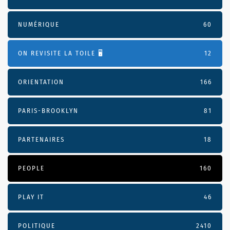
NUMÉRIQUE
60
ON REVISITE LA TOILE 🖥️
12
ORIENTATION
166
PARIS-BROOKLYN
81
PARTENAIRES
18
PEOPLE
160
PLAY IT
46
POLITIQUE
2410