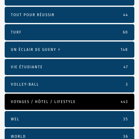
TOUT POUR RÉUSSIR
44
TURF
60
UN ÉCLAIR DE GUENY ⚡️
148
VIE ÉTUDIANTE
47
VOLLEY-BALL
3
VOYAGES / HÔTEL / LIFESTYLE
443
WEL
35
WORLD
36