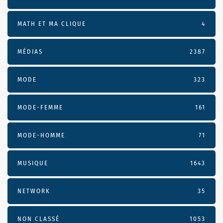
MATH ET MA CLIQUE
4
MÉDIAS
2387
MODE
323
MODE-FEMME
161
MODE-HOMME
71
MUSIQUE
1643
NETWORK
35
NON CLASSÉ
1053