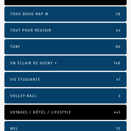
TOHU BOHU RAP 🤟
38
TOUT POUR RÉUSSIR
44
TURF
60
UN ÉCLAIR DE GUENY ⚡️
148
VIE ÉTUDIANTE
47
VOLLEY-BALL
3
VOYAGES / HÔTEL / LIFESTYLE
443
WEL
35