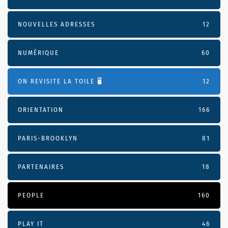
NOUVELLES ADRESSES
12
NUMÉRIQUE
60
ON REVISITE LA TOILE 🖥️
12
ORIENTATION
166
PARIS-BROOKLYN
81
PARTENAIRES
18
PEOPLE
160
PLAY IT
46