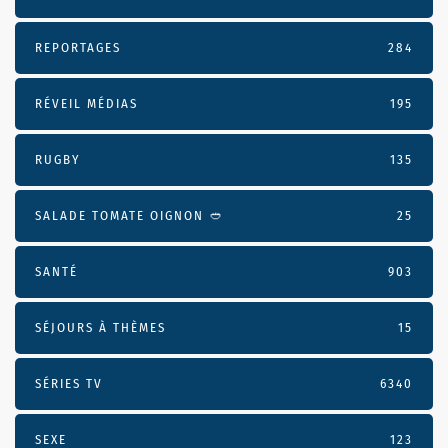
REPORTAGES
284
RÉVEIL MÉDIAS
195
RUGBY
135
SALADE TOMATE OIGNON 🥙
25
SANTÉ
903
SÉJOURS À THÈMES
15
SÉRIES TV
6340
SEXE
123