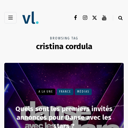
BROWSING TAG
cristina cordula
A LA UNE
FRANCE
MÉDIAS
Quels sont les premiers invités
annoncés pour Danse avec les
stars ?