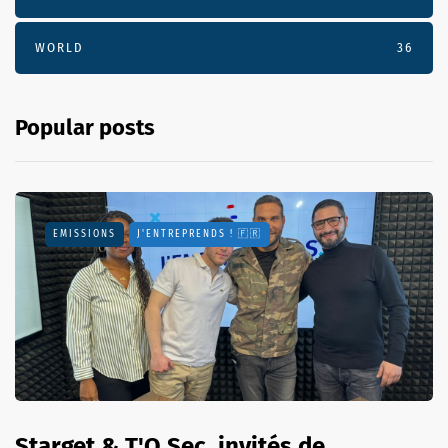
WORLD
36
Popular posts
EMISSIONS
J'ENTREPRENDS ! 🇫🇷
Starget & T'O Sec, invités de