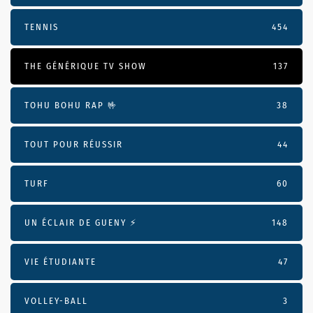
TENNIS
454
THE GÉNÉRIQUE TV SHOW
137
TOHU BOHU RAP 🤟
38
TOUT POUR RÉUSSIR
44
TURF
60
UN ÉCLAIR DE GUENY ⚡️
148
VIE ÉTUDIANTE
47
VOLLEY-BALL
3