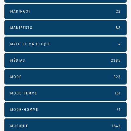
MAKINGOF
22
MANIFESTO
83
MATH ET MA CLIQUE
4
MÉDIAS
2385
MODE
323
MODE-FEMME
161
MODE-HOMME
71
MUSIQUE
1643