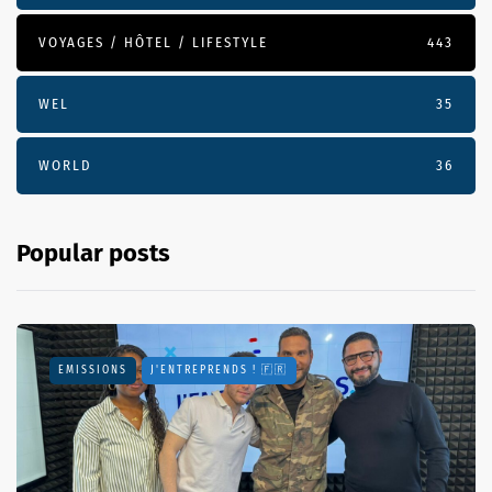
VOYAGES / HÔTEL / LIFESTYLE
443
WEL
35
WORLD
36
Popular posts
EMISSIONS
J'ENTREPRENDS ! 🇫🇷