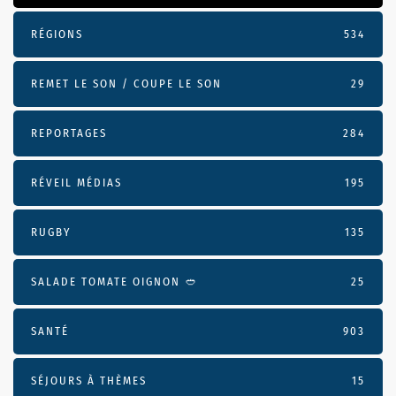
RÉGIONS
534
REMET LE SON / COUPE LE SON
29
REPORTAGES
284
RÉVEIL MÉDIAS
195
RUGBY
135
SALADE TOMATE OIGNON 🥙
25
SANTÉ
903
SÉJOURS À THÈMES
15