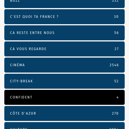
BUZZ
332
C'EST QUOI TA FRANCE ?
30
CA RESTE ENTRE NOUS
56
CA VOUS REGARDE
27
CINÉMA
2546
CITY-BREAK
52
CONFIDENT
4
CÔTE D’AZUR
270