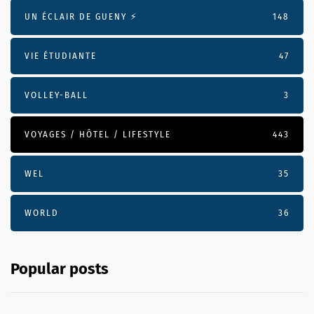
UN ÉCLAIR DE GUENY ⚡️
148
VIE ÉTUDIANTE
47
VOLLEY-BALL
3
VOYAGES / HÔTEL / LIFESTYLE
443
WEL
35
WORLD
36
Popular posts