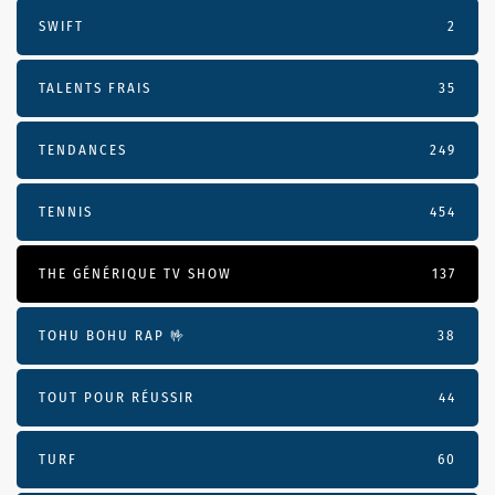
SWIFT
2
TALENTS FRAIS
35
TENDANCES
249
TENNIS
454
THE GÉNÉRIQUE TV SHOW
137
TOHU BOHU RAP 🤟
38
TOUT POUR RÉUSSIR
44
TURF
60