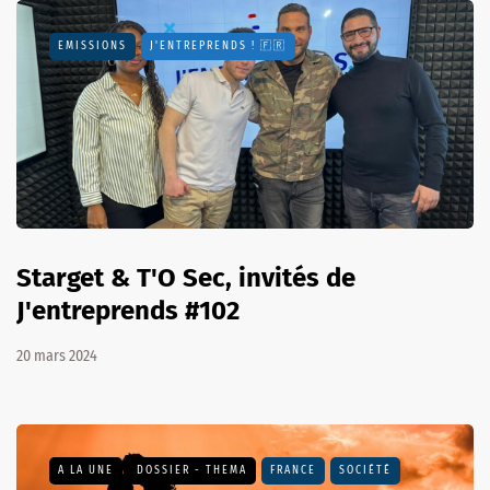
EMISSIONS
J'ENTREPRENDS ! 🇫🇷
Starget & T'O Sec, invités de
J'entreprends #102
20 mars 2024
A LA UNE
DOSSIER - THEMA
FRANCE
SOCIÉTÉ