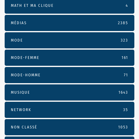
MATH ET MA CLIQUE
4
MÉDIAS
2385
MODE
323
MODE-FEMME
161
MODE-HOMME
71
MUSIQUE
1643
NETWORK
35
NON CLASSÉ
1053