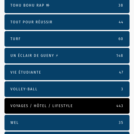
TOHU BOHU RAP 🤟
38
TOUT POUR RÉUSSIR
44
TURF
60
UN ÉCLAIR DE GUENY ⚡️
148
VIE ÉTUDIANTE
47
VOLLEY-BALL
3
VOYAGES / HÔTEL / LIFESTYLE
443
WEL
35