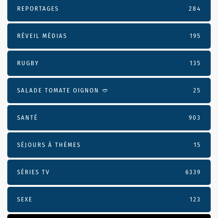
REPORTAGES
284
RÉVEIL MÉDIAS
195
RUGBY
135
SALADE TOMATE OIGNON 🥙
25
SANTÉ
903
SÉJOURS À THÈMES
15
SÉRIES TV
6339
SEXE
123