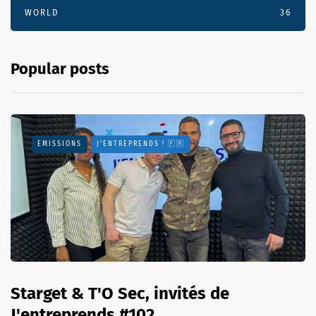
WORLD
36
Popular posts
EMISSIONS
J'ENTREPRENDS ! 🇫🇷
Starget & T'O Sec, invités de
J'entreprends #102