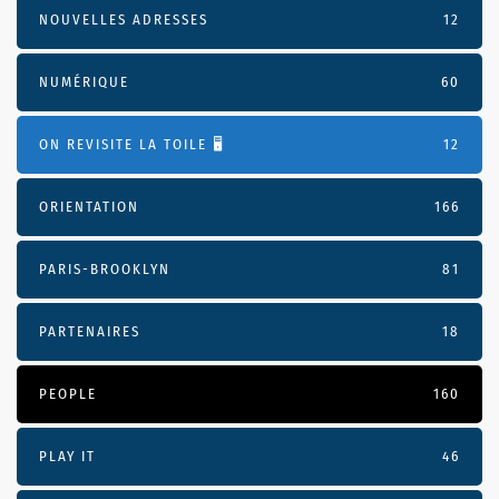
NOUVELLES ADRESSES
12
NUMÉRIQUE
60
ON REVISITE LA TOILE 🖥️
12
ORIENTATION
166
PARIS-BROOKLYN
81
PARTENAIRES
18
PEOPLE
160
PLAY IT
46