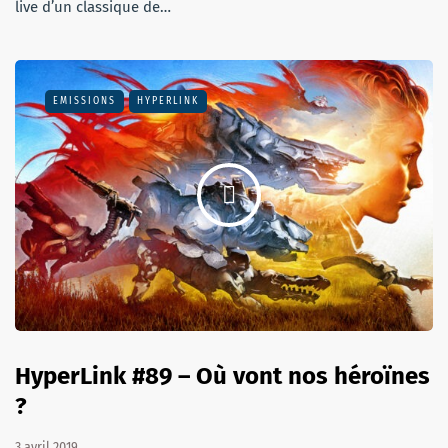
live d’un classique de…
EMISSIONS
HYPERLINK
HyperLink #89 – Où vont nos héroïnes
?
3 avril 2019