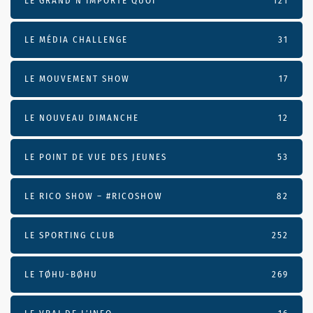
LE GRAND N’IMPORTE QUOI
121
LE MÉDIA CHALLENGE
31
LE MOUVEMENT SHOW
17
LE NOUVEAU DIMANCHE
12
LE POINT DE VUE DES JEUNES
53
LE RICO SHOW – #RICOSHOW
82
LE SPORTING CLUB
252
LE TØHU-BØHU
269