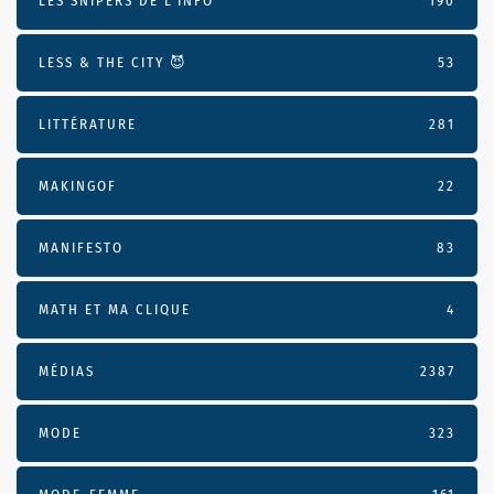
LES SNIPERS DE L’INFO
190
LESS & THE CITY 😈
53
LITTÉRATURE
281
MAKINGOF
22
MANIFESTO
83
MATH ET MA CLIQUE
4
MÉDIAS
2387
MODE
323