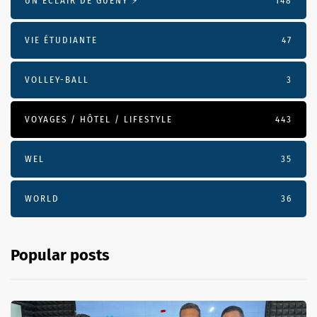
UN ÉCLAIR DE GUENY ⚡️
148
VIE ÉTUDIANTE
47
VOLLEY-BALL
3
VOYAGES / HÔTEL / LIFESTYLE
443
WEL
35
WORLD
36
Popular posts