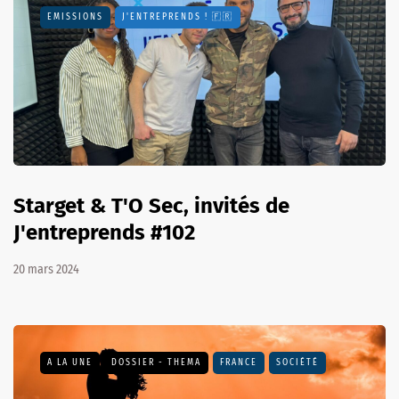
EMISSIONS
J'ENTREPRENDS ! 🇫🇷
Starget & T'O Sec, invités de
J'entreprends #102
20 mars 2024
A LA UNE
DOSSIER - THEMA
FRANCE
SOCIÉTÉ