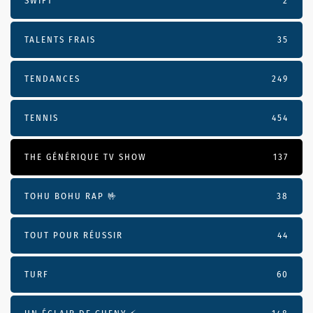
SWIFT
2
TALENTS FRAIS
35
TENDANCES
249
TENNIS
454
THE GÉNÉRIQUE TV SHOW
137
TOHU BOHU RAP 🤟
38
TOUT POUR RÉUSSIR
44
TURF
60