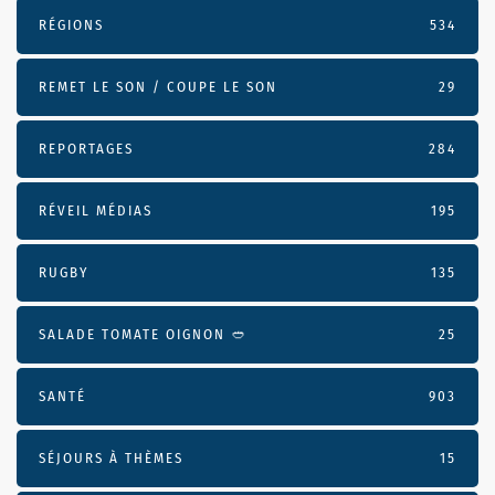
RÉGIONS
534
REMET LE SON / COUPE LE SON
29
REPORTAGES
284
RÉVEIL MÉDIAS
195
RUGBY
135
SALADE TOMATE OIGNON 🥙
25
SANTÉ
903
SÉJOURS À THÈMES
15