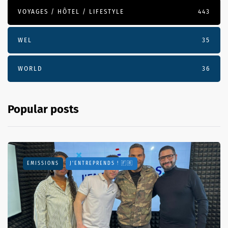
VOYAGES / HÔTEL / LIFESTYLE
443
WEL
35
WORLD
36
Popular posts
EMISSIONS
J'ENTREPRENDS ! 🇫🇷