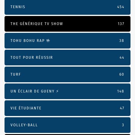
TENNIS
454
THE GÉNÉRIQUE TV SHOW
137
TOHU BOHU RAP 🤟
38
TOUT POUR RÉUSSIR
44
TURF
60
UN ÉCLAIR DE GUENY ⚡️
148
VIE ÉTUDIANTE
47
VOLLEY-BALL
3