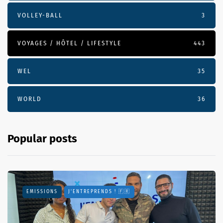
VOLLEY-BALL
3
VOYAGES / HÔTEL / LIFESTYLE
443
WEL
35
WORLD
36
Popular posts
EMISSIONS
J'ENTREPRENDS ! 🇫🇷