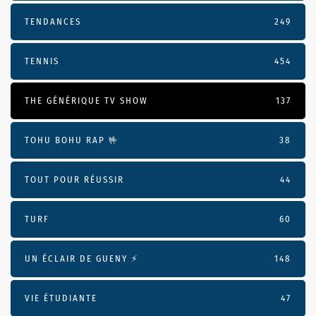
TENDANCES
249
TENNIS
454
THE GÉNÉRIQUE TV SHOW
137
TOHU BOHU RAP 🤟
38
TOUT POUR RÉUSSIR
44
TURF
60
UN ÉCLAIR DE GUENY ⚡️
148
VIE ÉTUDIANTE
47