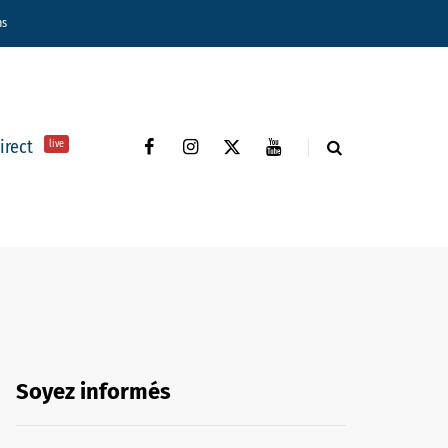
ns
direct
live
Soyez informés