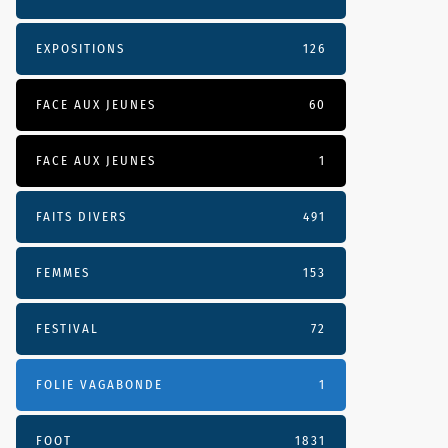
EXPOSITIONS
126
FACE AUX JEUNES
60
FACE AUX JEUNES
1
FAITS DIVERS
491
FEMMES
153
FESTIVAL
72
FOLIE VAGABONDE
1
FOOT
1831