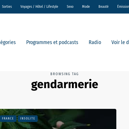
Sorties
Voyages / Hôtel / Lifestyle
Sexo
Mode
Beauté
Émissio
tégories
Programmes et podcasts
Radio
Voir le 
BROWSING TAG
gendarmerie
FRANCE
INSOLITE