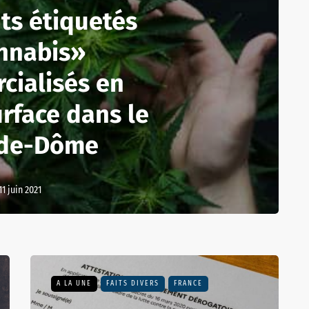
ts étiquetés
nnabis»
cialisés en
rface dans le
de-Dôme
11 juin 2021
A LA UNE
FAITS DIVERS
FRANCE