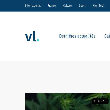
International
France
Culture
Sport
High Tech
Dernières actualités
Ca
A LA UNE