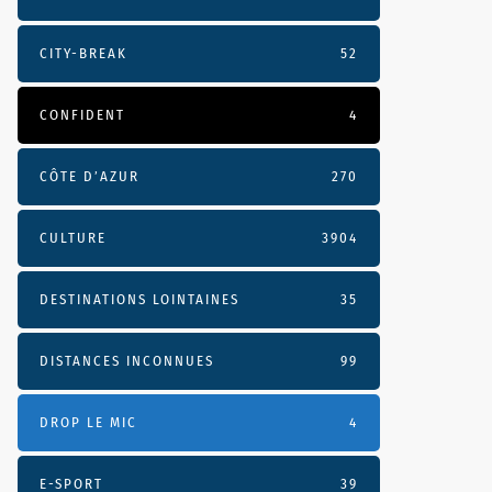
CITY-BREAK
52
CONFIDENT
4
CÔTE D’AZUR
270
CULTURE
3904
DESTINATIONS LOINTAINES
35
DISTANCES INCONNUES
99
DROP LE MIC
4
E-SPORT
39