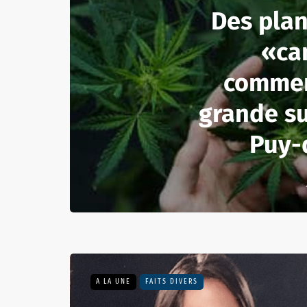
Des plan
«ca
commer
grande su
Puy-
A LA UNE
FAITS DIVERS