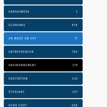
EARGASMEEK
3
ECONOMIE
818
EN MODE ON OFF
11
ENTREPRENEUR
105
ENVIRONNEMENT
279
EQUITATION
345
ÉTUDIANT
357
EURO FOOT
208