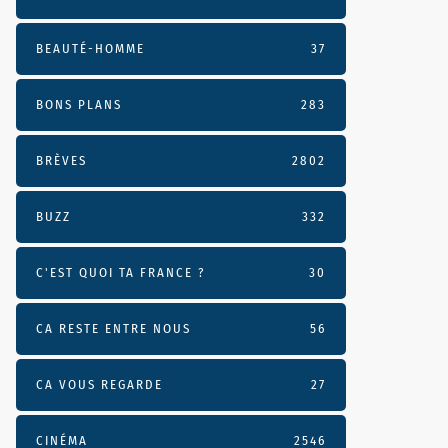
BEAUTÉ-HOMME
37
BONS PLANS
283
BRÈVES
2802
BUZZ
332
C'EST QUOI TA FRANCE ?
30
CA RESTE ENTRE NOUS
56
CA VOUS REGARDE
27
CINÉMA
2546