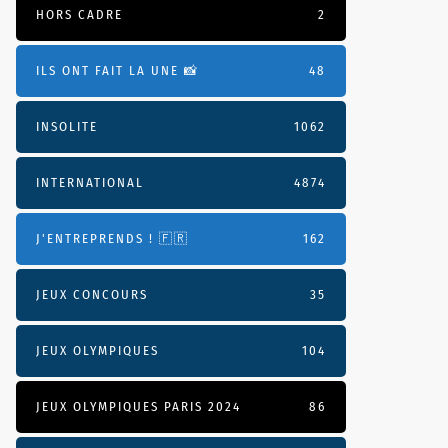
HORS CADRE
2
ILS ONT FAIT LA UNE 📸
48
INSOLITE
1062
INTERNATIONAL
4874
J'ENTREPRENDS ! 🇫🇷
162
JEUX CONCOURS
35
JEUX OLYMPIQUES
104
JEUX OLYMPIQUES PARIS 2024
86