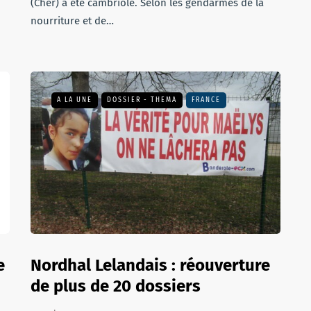
(Cher) a été cambriolé. Selon les gendarmes de la
nourriture et de…
A LA UNE
DOSSIER - THEMA
FRANCE
e
Nordhal Lelandais : réouverture
de plus de 20 dossiers