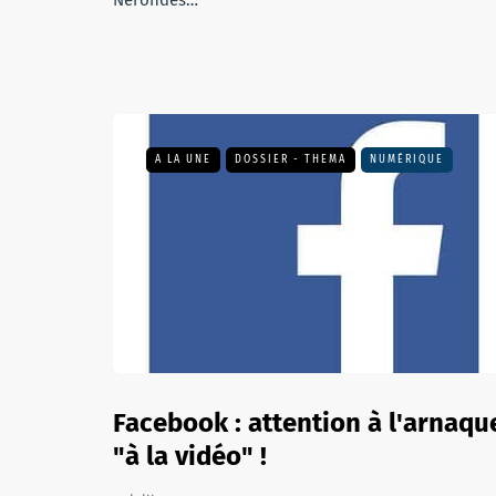
Nérondes…
A LA UNE
DOSSIER - THEMA
NUMÉRIQUE
Facebook : attention à l'arnaqu
"à la vidéo" !