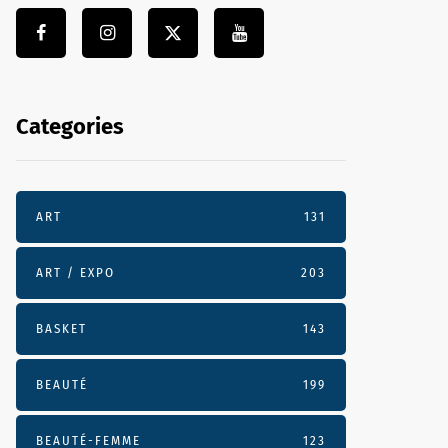
Categories
ART
131
ART / EXPO
203
BASKET
143
BEAUTÉ
199
BEAUTÉ-FEMME
123