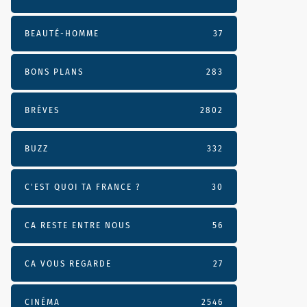
BEAUTÉ-HOMME
37
BONS PLANS
283
BRÈVES
2802
BUZZ
332
C'EST QUOI TA FRANCE ?
30
CA RESTE ENTRE NOUS
56
CA VOUS REGARDE
27
CINÉMA
2546