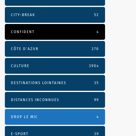
CITY-BREAK
52
CONFIDENT
4
CÔTE D’AZUR
270
CULTURE
3904
DESTINATIONS LOINTAINES
35
DISTANCES INCONNUES
99
DROP LE MIC
4
E-SPORT
39