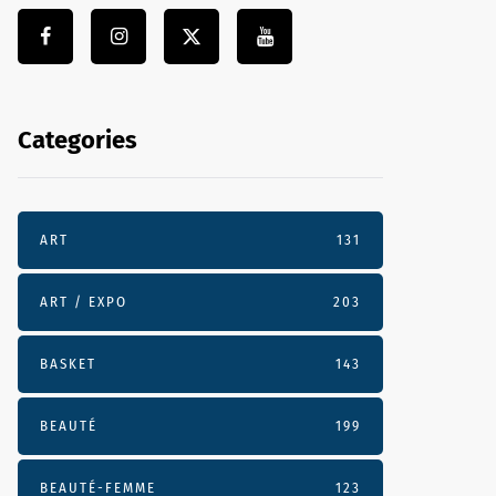
Categories
ART
131
ART / EXPO
203
BASKET
143
BEAUTÉ
199
BEAUTÉ-FEMME
123