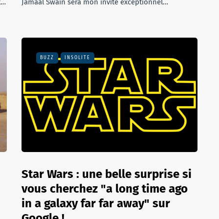
t…
Jamaal Swain sera mon invité exceptionnel…
BUZZ
INSOLITE
Star Wars : une belle surprise si
vous cherchez "a long time ago
in a galaxy far far away" sur
Google !