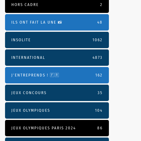
HORS CADRE
2
ILS ONT FAIT LA UNE 📸
48
INSOLITE
1062
INTERNATIONAL
4873
J'ENTREPRENDS ! 🇫🇷
162
JEUX CONCOURS
35
JEUX OLYMPIQUES
104
JEUX OLYMPIQUES PARIS 2024
86