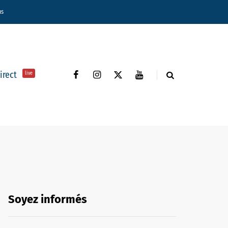
ns
direct
live
Soyez informés