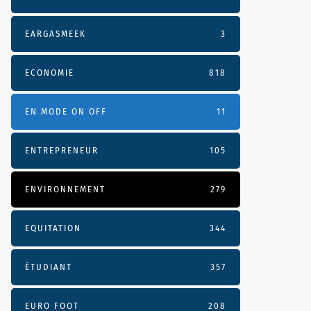
EARGASMEEK
3
ECONOMIE
818
EN MODE ON OFF
11
ENTREPRENEUR
105
ENVIRONNEMENT
279
EQUITATION
344
ÉTUDIANT
357
EURO FOOT
208