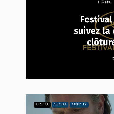
A LA UNE
Festival
suivez la
clôtur
A LA UNE
CULTURE
SÉRIES TV