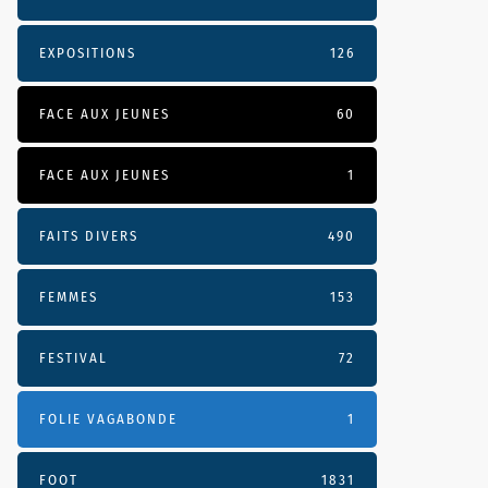
EXPOSITIONS
126
FACE AUX JEUNES
60
FACE AUX JEUNES
1
FAITS DIVERS
490
FEMMES
153
FESTIVAL
72
FOLIE VAGABONDE
1
FOOT
1831