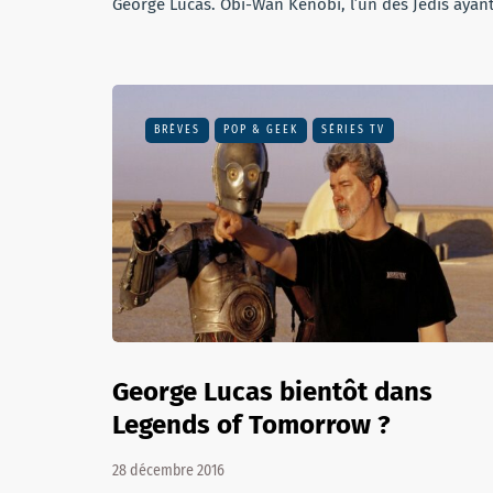
George Lucas. Obi-Wan Kenobi, l’un des Jedis ayan
BRÈVES
POP & GEEK
SÉRIES TV
George Lucas bientôt dans
Legends of Tomorrow ?
28 décembre 2016