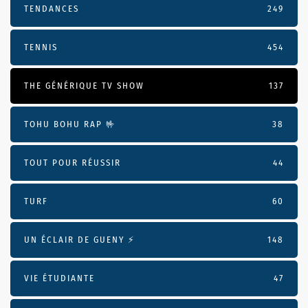
TENDANCES
249
TENNIS
454
THE GÉNÉRIQUE TV SHOW
137
TOHU BOHU RAP 🤟
38
TOUT POUR RÉUSSIR
44
TURF
60
UN ÉCLAIR DE GUENY ⚡️
148
VIE ÉTUDIANTE
47