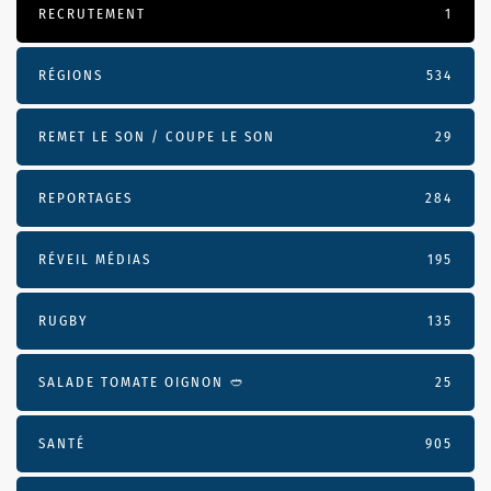
RECRUTEMENT
1
RÉGIONS
534
REMET LE SON / COUPE LE SON
29
REPORTAGES
284
RÉVEIL MÉDIAS
195
RUGBY
135
SALADE TOMATE OIGNON 🥙
25
SANTÉ
905