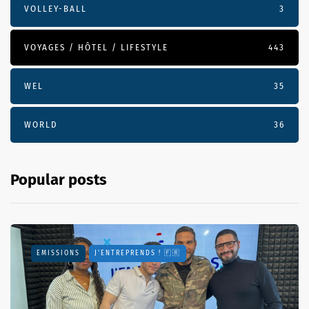
VOLLEY-BALL
3
VOYAGES / HÔTEL / LIFESTYLE
443
WEL
35
WORLD
36
Popular posts
EMISSIONS
J'ENTREPRENDS ! 🇫🇷