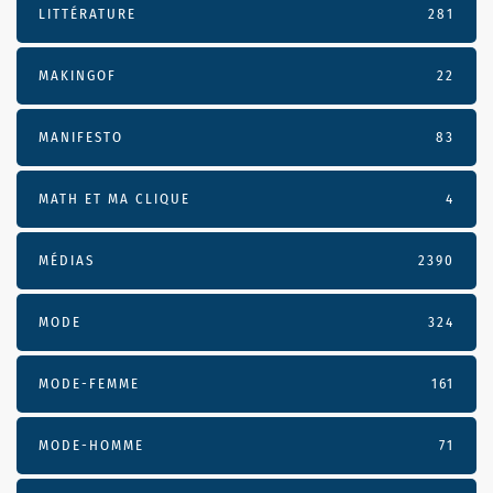
LITTÉRATURE
281
MAKINGOF
22
MANIFESTO
83
MATH ET MA CLIQUE
4
MÉDIAS
2390
MODE
324
MODE-FEMME
161
MODE-HOMME
71