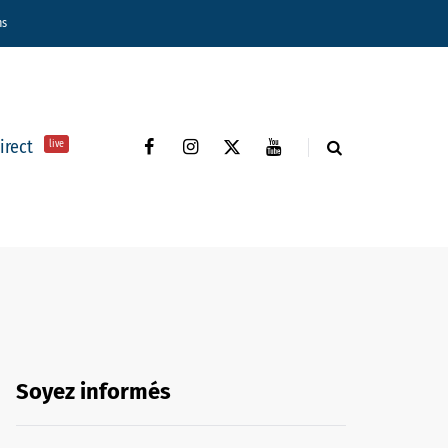
ns
direct
live
Soyez informés