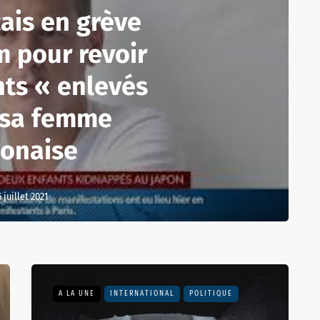
ais en grève
m pour revoir
nts « enlevés
 sa femme
ponaise
5 juillet 2021
A LA UNE
INTERNATIONAL
POLITIQUE