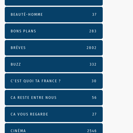
BEAUTÉ-HOMME
37
BONS PLANS
283
BRÈVES
2802
BUZZ
332
C'EST QUOI TA FRANCE ?
30
CA RESTE ENTRE NOUS
56
CA VOUS REGARDE
27
CINÉMA
2546