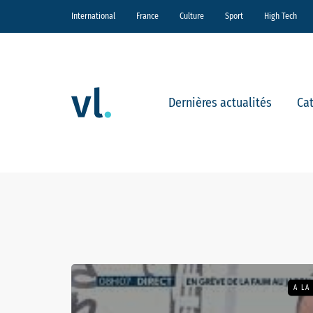
International
France
Culture
Sport
High Tech
Dernières actualités
Ca
A LA