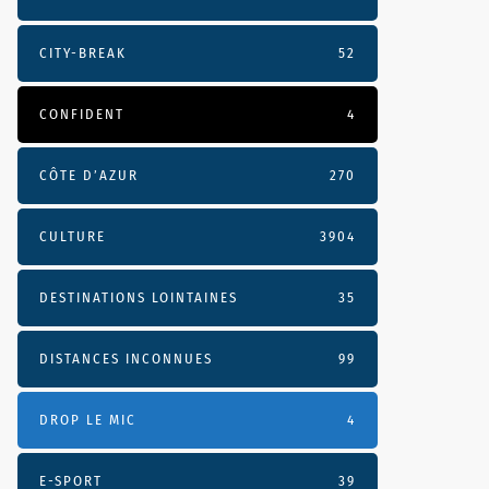
CITY-BREAK
52
CONFIDENT
4
CÔTE D’AZUR
270
CULTURE
3904
DESTINATIONS LOINTAINES
35
DISTANCES INCONNUES
99
DROP LE MIC
4
E-SPORT
39