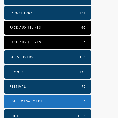
EXPOSITIONS
126
FACE AUX JEUNES
60
FACE AUX JEUNES
1
FAITS DIVERS
491
FEMMES
153
FESTIVAL
72
FOLIE VAGABONDE
1
FOOT
1831