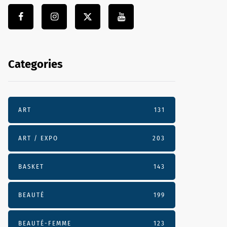
Categories
ART
131
ART / EXPO
203
BASKET
143
BEAUTÉ
199
BEAUTÉ-FEMME
123