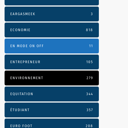
EARGASMEEK
3
ECONOMIE
818
EN MODE ON OFF
11
ENTREPRENEUR
105
ENVIRONNEMENT
279
EQUITATION
344
ÉTUDIANT
357
EURO FOOT
208