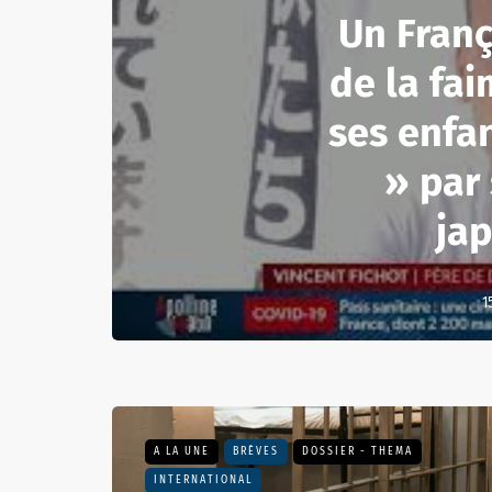
Un Franç
de la fai
ses enfa
» par
ja
1
A LA UNE
BRÈVES
DOSSIER - THEMA
INTERNATIONAL