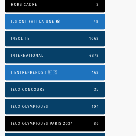
HORS CADRE
2
ILS ONT FAIT LA UNE 📸
48
INSOLITE
1062
INTERNATIONAL
4873
J'ENTREPRENDS ! 🇫🇷
162
JEUX CONCOURS
35
JEUX OLYMPIQUES
104
JEUX OLYMPIQUES PARIS 2024
86