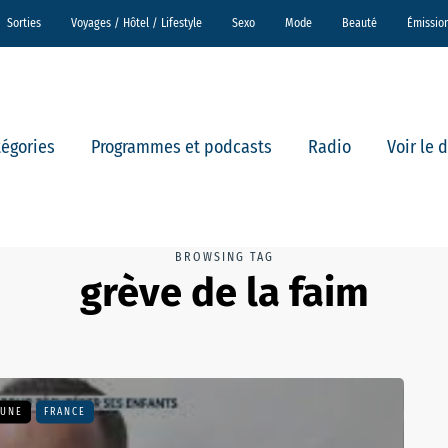
Sorties
Voyages / Hôtel / Lifestyle
Sexo
Mode
Beauté
Émissio
tégories
Programmes et podcasts
Radio
Voir le 
BROWSING TAG
grève de la faim
 UNE
FRANCE