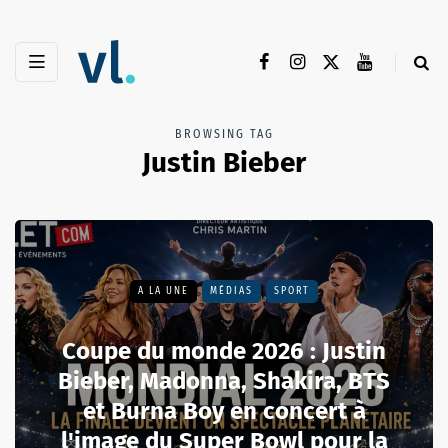
BROWSING TAG
Justin Bieber
A LA UNE
MÉDIAS
SPORT
Coupe du monde 2026 : Justin
Bieber, Madonna, Shakira, BTS
et Burna Boy en concert à
l'image du Super Bowl pour la