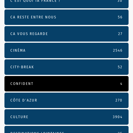
C'EST QUOI TA FRANCE ?
30
CA RESTE ENTRE NOUS
56
CA VOUS REGARDE
27
CINÉMA
2546
CITY-BREAK
52
CONFIDENT
4
CÔTE D’AZUR
270
CULTURE
3904