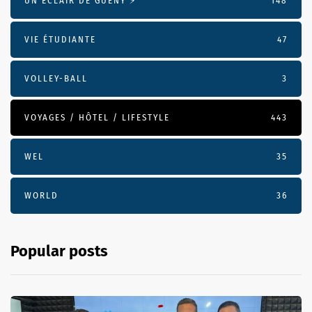
UN ÉCLAIR DE GUENY ⚡️
148
VIE ÉTUDIANTE
47
VOLLEY-BALL
3
VOYAGES / HÔTEL / LIFESTYLE
443
WEL
35
WORLD
36
Popular posts