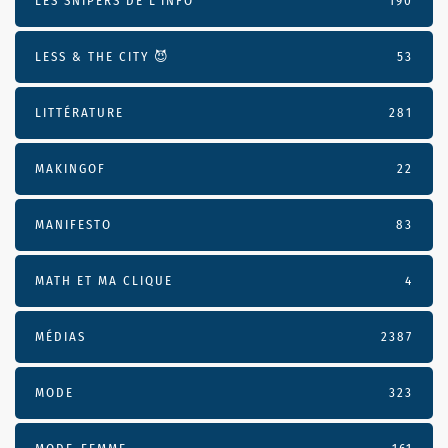
LES SNIPERS DE L’INFO
190
LESS & THE CITY 😈
53
LITTÉRATURE
281
MAKINGOF
22
MANIFESTO
83
MATH ET MA CLIQUE
4
MÉDIAS
2387
MODE
323