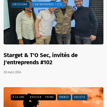
EMISSIONS
J'ENTREPRENDS ! 🇫🇷
Starget & T'O Sec, invités de
J'entreprends #102
20 mars 2024
A LA UNE
DOSSIER - THEMA
FRANCE
SOCIÉTÉ