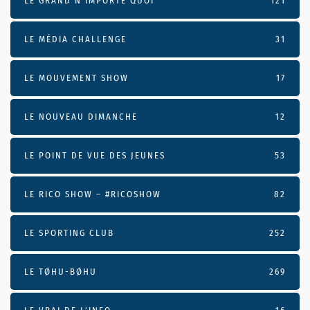
LE GRAND N’IMPORTE QUOI
121
LE MÉDIA CHALLENGE
31
LE MOUVEMENT SHOW
17
LE NOUVEAU DIMANCHE
12
LE POINT DE VUE DES JEUNES
53
LE RICO SHOW – #RICOSHOW
82
LE SPORTING CLUB
252
LE TØHU-BØHU
269