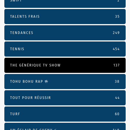
SWIFT
2
TALENTS FRAIS
35
TENDANCES
249
TENNIS
454
THE GÉNÉRIQUE TV SHOW
137
TOHU BOHU RAP 🤟
38
TOUT POUR RÉUSSIR
44
TURF
60