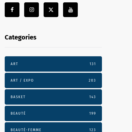
Categories
ART
131
ART / EXPO
203
BASKET
143
BEAUTÉ
199
BEAUTÉ-FEMME
123