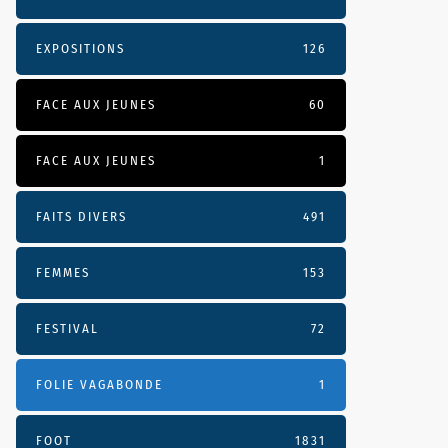
EXPOSITIONS
126
FACE AUX JEUNES
60
FACE AUX JEUNES
1
FAITS DIVERS
491
FEMMES
153
FESTIVAL
72
FOLIE VAGABONDE
1
FOOT
1831