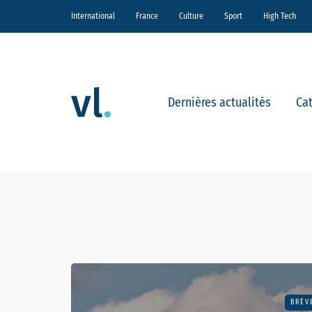
International
France
Culture
Sport
High Tech
Dernières actualités
Ca
BRÈV