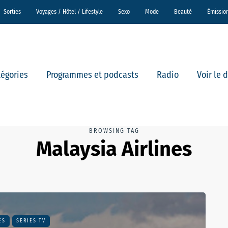
Sorties
Voyages / Hôtel / Lifestyle
Sexo
Mode
Beauté
Émissio
tégories
Programmes et podcasts
Radio
Voir le 
BROWSING TAG
Malaysia Airlines
ES
SÉRIES TV