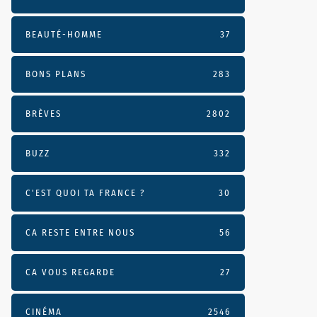
BEAUTÉ-HOMME
37
BONS PLANS
283
BRÈVES
2802
BUZZ
332
C'EST QUOI TA FRANCE ?
30
CA RESTE ENTRE NOUS
56
CA VOUS REGARDE
27
CINÉMA
2546