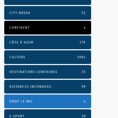
CITY-BREAK
52
CONFIDENT
4
CÔTE D’AZUR
270
CULTURE
3904
DESTINATIONS LOINTAINES
35
DISTANCES INCONNUES
99
DROP LE MIC
4
E-SPORT
39