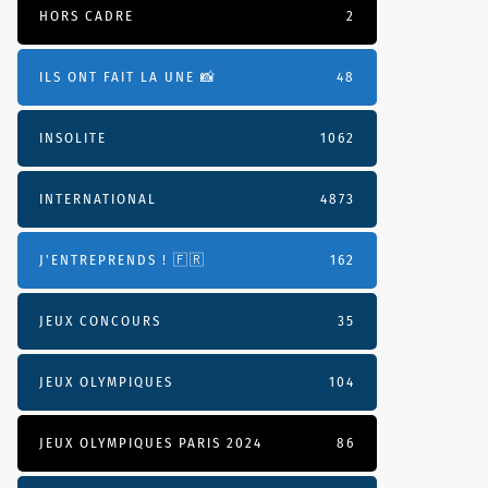
HORS CADRE
2
ILS ONT FAIT LA UNE 📸
48
INSOLITE
1062
INTERNATIONAL
4873
J'ENTREPRENDS ! 🇫🇷
162
JEUX CONCOURS
35
JEUX OLYMPIQUES
104
JEUX OLYMPIQUES PARIS 2024
86