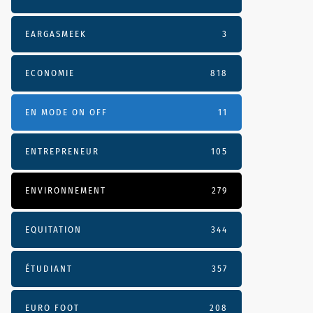
EARGASMEEK
3
ECONOMIE
818
EN MODE ON OFF
11
ENTREPRENEUR
105
ENVIRONNEMENT
279
EQUITATION
344
ÉTUDIANT
357
EURO FOOT
208