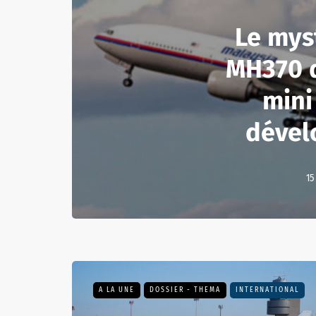
Le mys
MH370 
mini
dével
15
A LA UNE
DOSSIER - THEMA
INTERNATIONAL