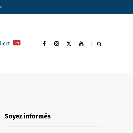
ns
direct
live
Soyez informés