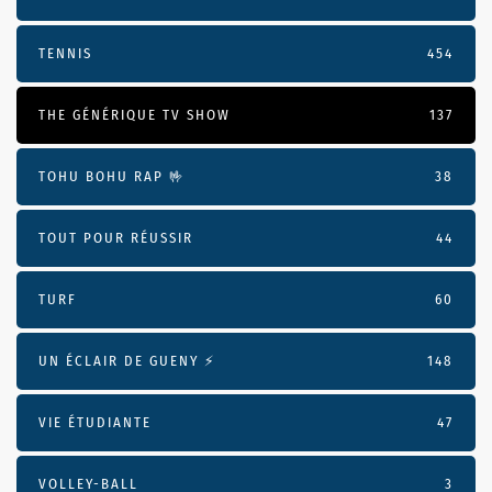
TENNIS
454
THE GÉNÉRIQUE TV SHOW
137
TOHU BOHU RAP 🤟
38
TOUT POUR RÉUSSIR
44
TURF
60
UN ÉCLAIR DE GUENY ⚡️
148
VIE ÉTUDIANTE
47
VOLLEY-BALL
3