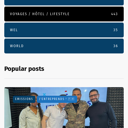
VOYAGES / HÔTEL / LIFESTYLE
443
WEL
35
WORLD
36
Popular posts
EMISSIONS
J'ENTREPRENDS ! 🇫🇷