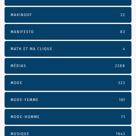
MAKINGOF
22
MANIFESTO
83
MATH ET MA CLIQUE
4
MÉDIAS
2388
MODE
323
MODE-FEMME
161
MODE-HOMME
71
MUSIQUE
1643