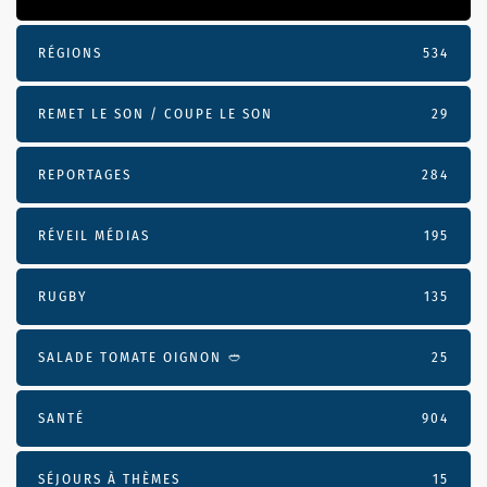
RÉGIONS
534
REMET LE SON / COUPE LE SON
29
REPORTAGES
284
RÉVEIL MÉDIAS
195
RUGBY
135
SALADE TOMATE OIGNON 🥙
25
SANTÉ
904
SÉJOURS À THÈMES
15