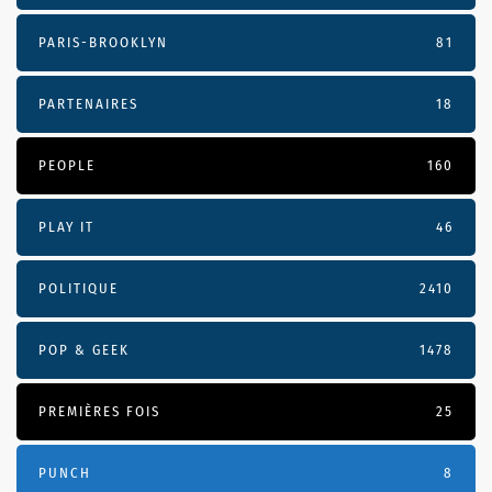
PARIS-BROOKLYN
81
PARTENAIRES
18
PEOPLE
160
PLAY IT
46
POLITIQUE
2410
POP & GEEK
1478
PREMIÈRES FOIS
25
PUNCH
8