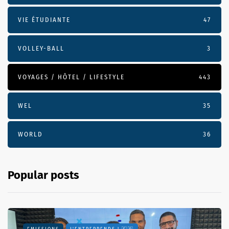
VIE ÉTUDIANTE
47
VOLLEY-BALL
3
VOYAGES / HÔTEL / LIFESTYLE
443
WEL
35
WORLD
36
Popular posts