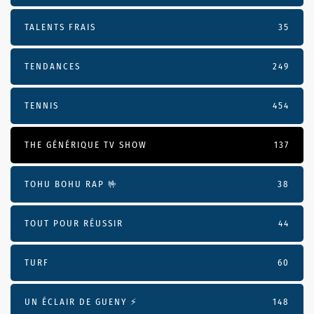
TALENTS FRAIS
35
TENDANCES
249
TENNIS
454
THE GÉNÉRIQUE TV SHOW
137
TOHU BOHU RAP 🤟
38
TOUT POUR RÉUSSIR
44
TURF
60
UN ÉCLAIR DE GUENY ⚡️
148