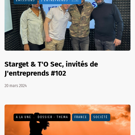
EMISSIONS
J'ENTREPRENDS ! 🇫🇷
Starget & T'O Sec, invités de
J'entreprends #102
20 mars 2024
A LA UNE
DOSSIER - THEMA
FRANCE
SOCIÉTÉ