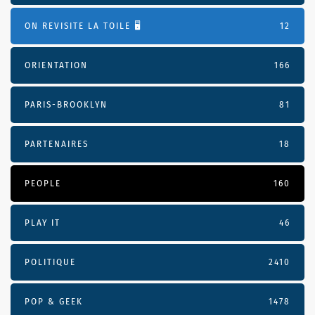
ON REVISITE LA TOILE 🖥️
12
ORIENTATION
166
PARIS-BROOKLYN
81
PARTENAIRES
18
PEOPLE
160
PLAY IT
46
POLITIQUE
2410
POP & GEEK
1478