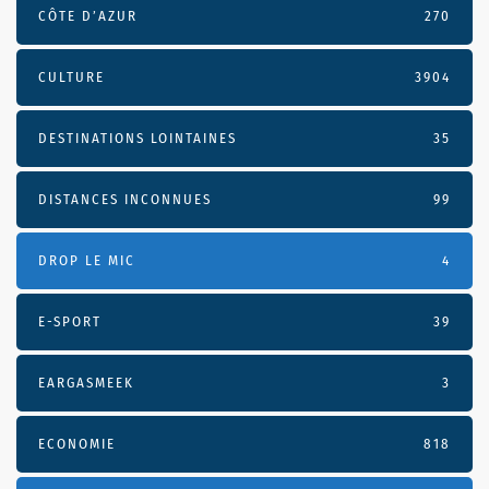
CÔTE D’AZUR
270
CULTURE
3904
DESTINATIONS LOINTAINES
35
DISTANCES INCONNUES
99
DROP LE MIC
4
E-SPORT
39
EARGASMEEK
3
ECONOMIE
818