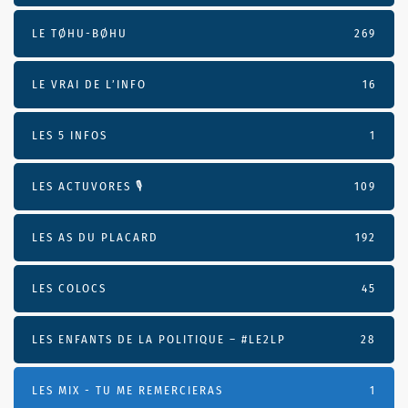
LE TØHU-BØHU
269
LE VRAI DE L’INFO
16
LES 5 INFOS
1
LES ACTUVORES 🎙
109
LES AS DU PLACARD
192
LES COLOCS
45
LES ENFANTS DE LA POLITIQUE – #LE2LP
28
LES MIX - TU ME REMERCIERAS
1