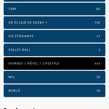
TURF
60
UN ÉCLAIR DE GUENY ⚡️
148
VIE ÉTUDIANTE
47
VOLLEY-BALL
3
VOYAGES / HÔTEL / LIFESTYLE
443
WEL
35
WORLD
36