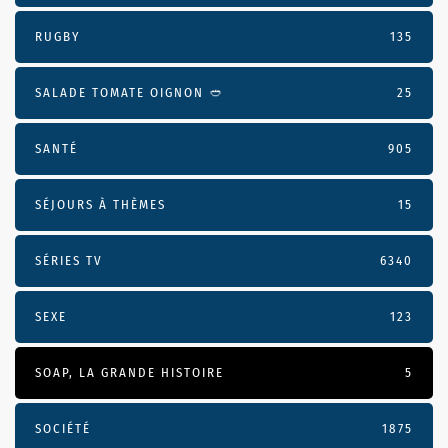
RUGBY
135
SALADE TOMATE OIGNON 🥙
25
SANTÉ
905
SÉJOURS À THÈMES
15
SÉRIES TV
6340
SEXE
123
SOAP, LA GRANDE HISTOIRE
5
SOCIÉTÉ
1875