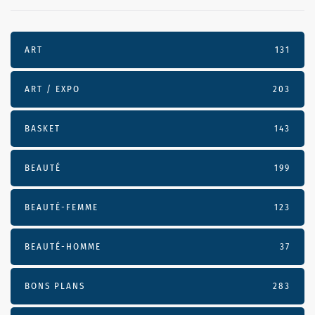
ART
131
ART / EXPO
203
BASKET
143
BEAUTÉ
199
BEAUTÉ-FEMME
123
BEAUTÉ-HOMME
37
BONS PLANS
283