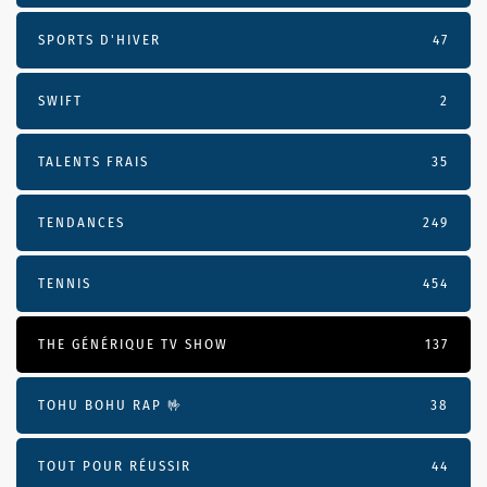
SPORTS D'HIVER
47
SWIFT
2
TALENTS FRAIS
35
TENDANCES
249
TENNIS
454
THE GÉNÉRIQUE TV SHOW
137
TOHU BOHU RAP 🤟
38
TOUT POUR RÉUSSIR
44