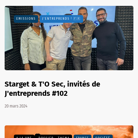
EMISSIONS
J'ENTREPRENDS ! 🇫🇷
Starget & T'O Sec, invités de
J'entreprends #102
20 mars 2024