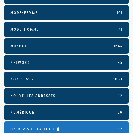
MODE-FEMME
161
MODE-HOMME
71
MUSIQUE
1644
NETWORK
35
NON CLASSÉ
1053
NOUVELLES ADRESSES
12
NUMÉRIQUE
60
ON REVISITE LA TOILE 🖥️
12