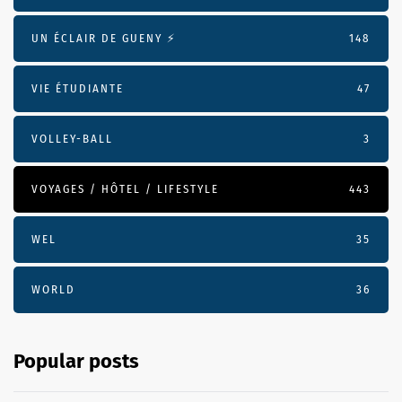
UN ÉCLAIR DE GUENY ⚡️
148
VIE ÉTUDIANTE
47
VOLLEY-BALL
3
VOYAGES / HÔTEL / LIFESTYLE
443
WEL
35
WORLD
36
Popular posts