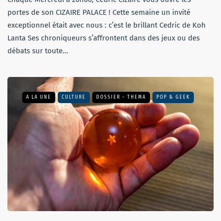
portes de son CIZAIRE PALACE ! Cette semaine un invité
exceptionnel était avec nous : c’est le brillant Cedric de Koh
Lanta Ses chroniqueurs s’affrontent dans des jeux ou des
débats sur toute…
A LA UNE
CULTURE
DOSSIER - THEMA
POP & GEEK