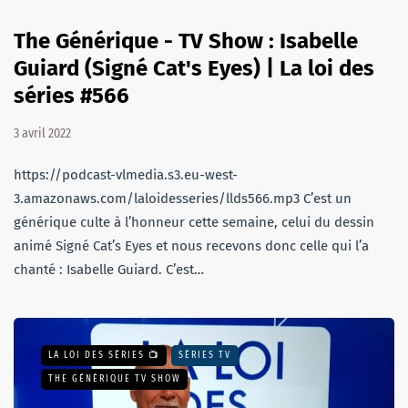
The Générique - TV Show : Isabelle
Guiard (Signé Cat's Eyes) | La loi des
séries #566
3 avril 2022
https://podcast-vlmedia.s3.eu-west-
3.amazonaws.com/laloidesseries/llds566.mp3 C’est un
générique culte à l’honneur cette semaine, celui du dessin
animé Signé Cat’s Eyes et nous recevons donc celle qui l’a
chanté : Isabelle Guiard. C’est…
LA LOI DES SÉRIES 📺
SÉRIES TV
THE GÉNÉRIQUE TV SHOW