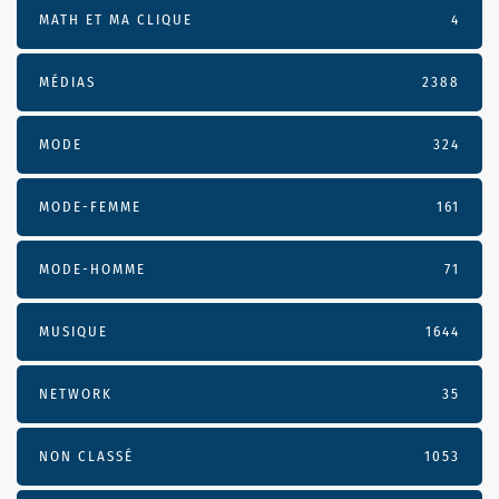
MATH ET MA CLIQUE
4
MÉDIAS
2388
MODE
324
MODE-FEMME
161
MODE-HOMME
71
MUSIQUE
1644
NETWORK
35
NON CLASSÉ
1053