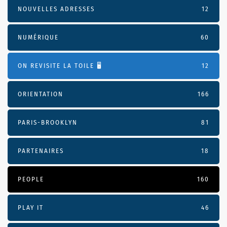
NOUVELLES ADRESSES
12
NUMÉRIQUE
60
ON REVISITE LA TOILE 🖥️
12
ORIENTATION
166
PARIS-BROOKLYN
81
PARTENAIRES
18
PEOPLE
160
PLAY IT
46