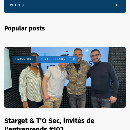
WORLD
36
Popular posts
EMISSIONS
J'ENTREPRENDS ! 🇫🇷
Starget & T'O Sec, invités de
J'entreprends #102