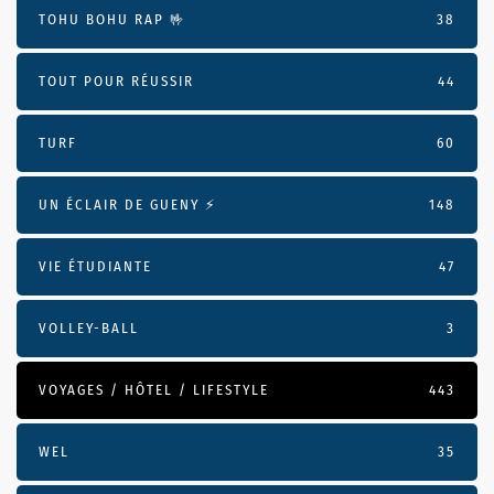
TOHU BOHU RAP 🤟
38
TOUT POUR RÉUSSIR
44
TURF
60
UN ÉCLAIR DE GUENY ⚡️
148
VIE ÉTUDIANTE
47
VOLLEY-BALL
3
VOYAGES / HÔTEL / LIFESTYLE
443
WEL
35