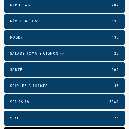
REPORTAGES
284
RÉVEIL MÉDIAS
195
RUGBY
135
SALADE TOMATE OIGNON 🥙
25
SANTÉ
905
SÉJOURS À THÈMES
15
SÉRIES TV
6340
SEXE
123