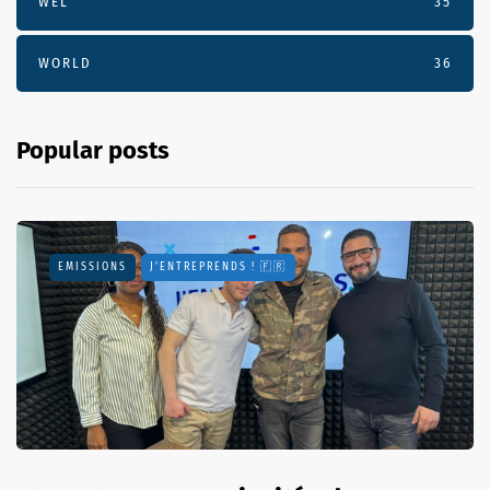
WEL
35
WORLD
36
Popular posts
EMISSIONS
J'ENTREPRENDS ! 🇫🇷