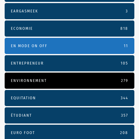
EARGASMEEK
3
ECONOMIE
818
EN MODE ON OFF
11
ENTREPRENEUR
105
ENVIRONNEMENT
279
EQUITATION
344
ÉTUDIANT
357
EURO FOOT
208