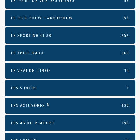
LE POINT DE VUE DES JEUNES
53
LE RICO SHOW – #RICOSHOW
82
LE SPORTING CLUB
252
LE TØHU-BØHU
269
LE VRAI DE L’INFO
16
LES 5 INFOS
1
LES ACTUVORES 🎙
109
LES AS DU PLACARD
192