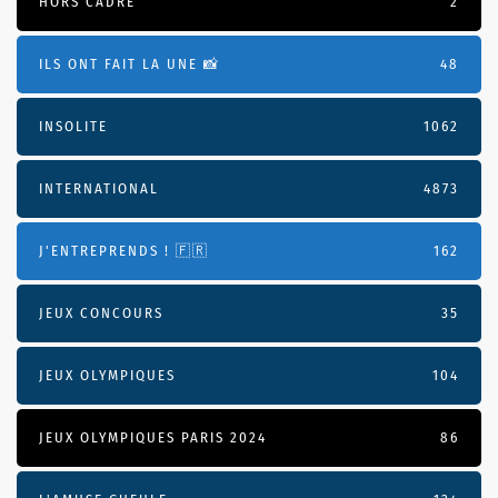
HORS CADRE
2
ILS ONT FAIT LA UNE 📸
48
INSOLITE
1062
INTERNATIONAL
4873
J'ENTREPRENDS ! 🇫🇷
162
JEUX CONCOURS
35
JEUX OLYMPIQUES
104
JEUX OLYMPIQUES PARIS 2024
86