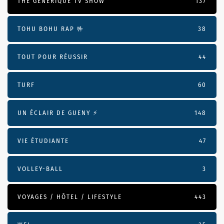
THE GÉNÉRIQUE TV SHOW
137
TOHU BOHU RAP 🤟
38
TOUT POUR RÉUSSIR
44
TURF
60
UN ÉCLAIR DE GUENY ⚡️
148
VIE ÉTUDIANTE
47
VOLLEY-BALL
3
VOYAGES / HÔTEL / LIFESTYLE
443