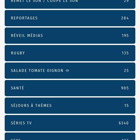
REMET LE SON / COUPE LE SON
29
REPORTAGES
284
RÉVEIL MÉDIAS
195
RUGBY
135
SALADE TOMATE OIGNON 🥙
25
SANTÉ
905
SÉJOURS À THÈMES
15
SÉRIES TV
6340