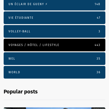
UN ÉCLAIR DE GUENY ⚡️
148
VIE ÉTUDIANTE
47
VOLLEY-BALL
3
VOYAGES / HÔTEL / LIFESTYLE
443
WEL
35
WORLD
36
Popular posts