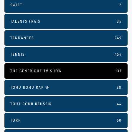
SWIFT
2
TALENTS FRAIS
35
TENDANCES
249
TENNIS
454
THE GÉNÉRIQUE TV SHOW
137
TOHU BOHU RAP 🤟
38
TOUT POUR RÉUSSIR
44
TURF
60