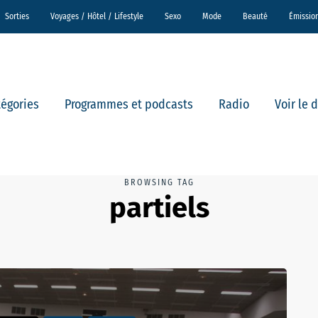
Sorties
Voyages / Hôtel / Lifestyle
Sexo
Mode
Beauté
Émissio
tégories
Programmes et podcasts
Radio
Voir le 
BROWSING TAG
partiels