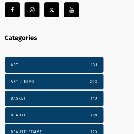
Categories
ART
131
ART / EXPO
203
BASKET
143
BEAUTÉ
199
BEAUTÉ-FEMME
123