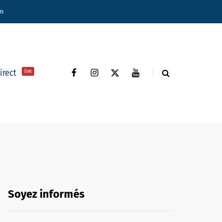
ns
direct
live
Soyez informés