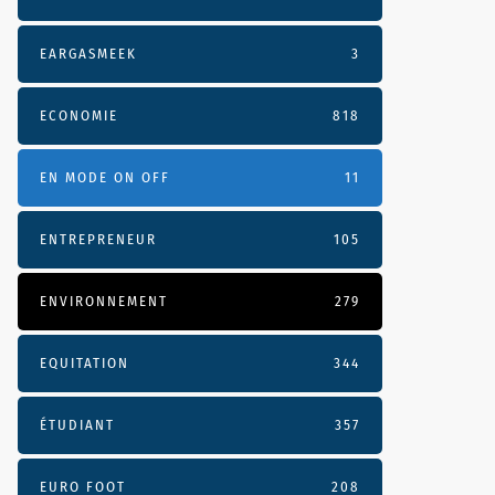
EARGASMEEK
3
ECONOMIE
818
EN MODE ON OFF
11
ENTREPRENEUR
105
ENVIRONNEMENT
279
EQUITATION
344
ÉTUDIANT
357
EURO FOOT
208