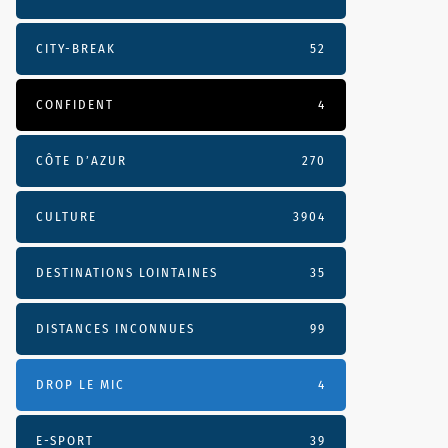
CITY-BREAK
52
CONFIDENT
4
CÔTE D’AZUR
270
CULTURE
3904
DESTINATIONS LOINTAINES
35
DISTANCES INCONNUES
99
DROP LE MIC
4
E-SPORT
39