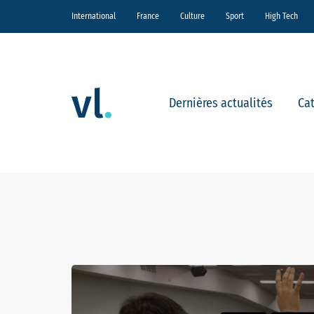
International
France
Culture
Sport
High Tech
Dernières actualités
Ca