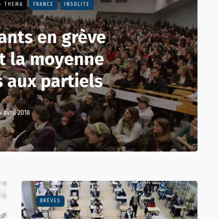
- THEMA
FRANCE
INSOLITE
ants en grève
t la moyenne
 aux partiels
4 avril 2018
BRÈVES