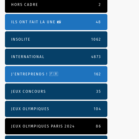
HORS CADRE
2
ILS ONT FAIT LA UNE 📸
48
INSOLITE
1062
INTERNATIONAL
4873
J'ENTREPRENDS ! 🇫🇷
162
JEUX CONCOURS
35
JEUX OLYMPIQUES
104
JEUX OLYMPIQUES PARIS 2024
86