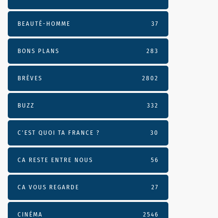
BEAUTÉ-HOMME
37
BONS PLANS
283
BRÈVES
2802
BUZZ
332
C'EST QUOI TA FRANCE ?
30
CA RESTE ENTRE NOUS
56
CA VOUS REGARDE
27
CINÉMA
2546