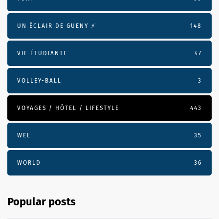
UN ÉCLAIR DE GUENY ⚡️
148
VIE ÉTUDIANTE
47
VOLLEY-BALL
3
VOYAGES / HÔTEL / LIFESTYLE
443
WEL
35
WORLD
36
Popular posts