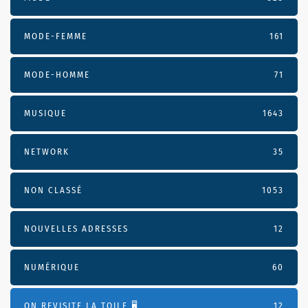
MODE-FEMME
161
MODE-HOMME
71
MUSIQUE
1643
NETWORK
35
NON CLASSÉ
1053
NOUVELLES ADRESSES
12
NUMÉRIQUE
60
ON REVISITE LA TOILE 🖥️
12