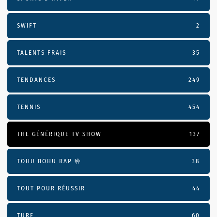
SWIFT
2
TALENTS FRAIS
35
TENDANCES
249
TENNIS
454
THE GÉNÉRIQUE TV SHOW
137
TOHU BOHU RAP 🤟
38
TOUT POUR RÉUSSIR
44
TURF
60