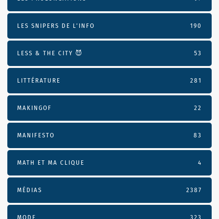
LES SNIPERS DE L’INFO
190
LESS & THE CITY 😈
53
LITTÉRATURE
281
MAKINGOF
22
MANIFESTO
83
MATH ET MA CLIQUE
4
MÉDIAS
2387
MODE
323