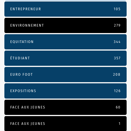
ENTREPRENEUR
105
ENVIRONNEMENT
279
EQUITATION
344
ÉTUDIANT
357
EURO FOOT
208
EXPOSITIONS
126
FACE AUX JEUNES
60
FACE AUX JEUNES
1