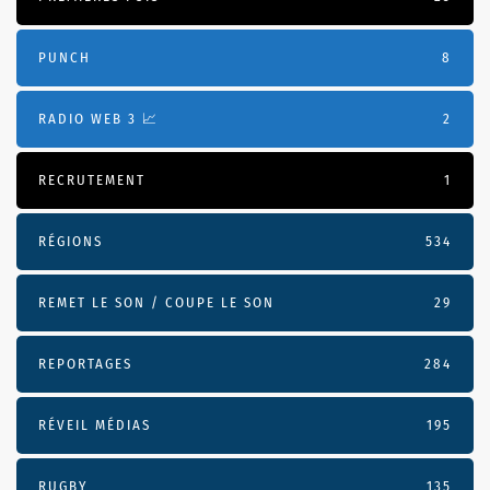
PUNCH
8
RADIO WEB 3 📈
2
RECRUTEMENT
1
RÉGIONS
534
REMET LE SON / COUPE LE SON
29
REPORTAGES
284
RÉVEIL MÉDIAS
195
RUGBY
135