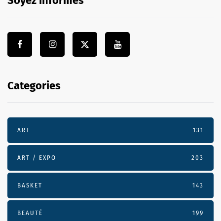
Soyez informés
Categories
ART
131
ART / EXPO
203
BASKET
143
BEAUTÉ
199