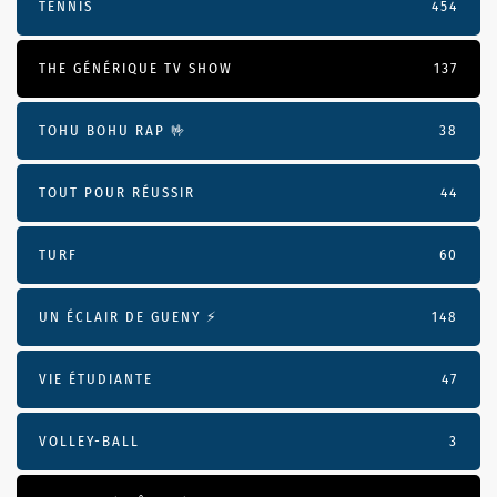
TENNIS
454
THE GÉNÉRIQUE TV SHOW
137
TOHU BOHU RAP 🤟
38
TOUT POUR RÉUSSIR
44
TURF
60
UN ÉCLAIR DE GUENY ⚡️
148
VIE ÉTUDIANTE
47
VOLLEY-BALL
3