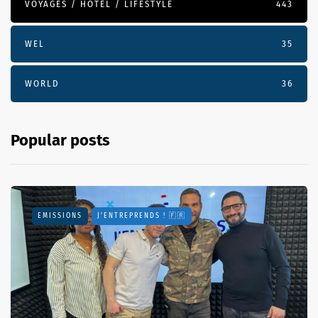
VOYAGES / HÔTEL / LIFESTYLE
443
WEL
35
WORLD
36
Popular posts
EMISSIONS
J'ENTREPRENDS ! 🇫🇷