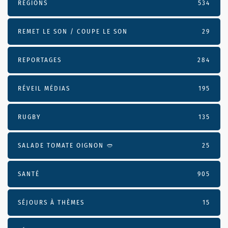
RÉGIONS
534
REMET LE SON / COUPE LE SON
29
REPORTAGES
284
RÉVEIL MÉDIAS
195
RUGBY
135
SALADE TOMATE OIGNON 🥙
25
SANTÉ
905
SÉJOURS À THÈMES
15