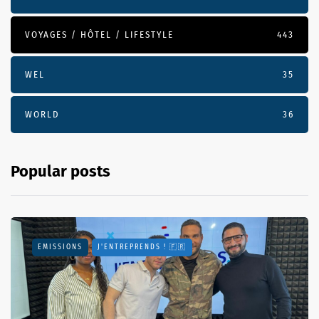
VOYAGES / HÔTEL / LIFESTYLE
443
WEL
35
WORLD
36
Popular posts
EMISSIONS
J'ENTREPRENDS ! 🇫🇷