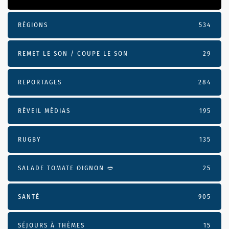
RÉGIONS
534
REMET LE SON / COUPE LE SON
29
REPORTAGES
284
RÉVEIL MÉDIAS
195
RUGBY
135
SALADE TOMATE OIGNON 🥙
25
SANTÉ
905
SÉJOURS À THÈMES
15