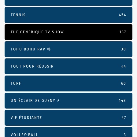
TENNIS
454
THE GÉNÉRIQUE TV SHOW
137
TOHU BOHU RAP 🤟
38
TOUT POUR RÉUSSIR
44
TURF
60
UN ÉCLAIR DE GUENY ⚡️
148
VIE ÉTUDIANTE
47
VOLLEY-BALL
3