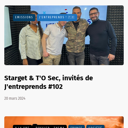
EMISSIONS
J'ENTREPRENDS ! 🇫🇷
Starget & T'O Sec, invités de
J'entreprends #102
20 mars 2024