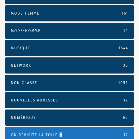
MODE-FEMME
161
MODE-HOMME
71
MUSIQUE
1644
NETWORK
35
NON CLASSÉ
1053
NOUVELLES ADRESSES
12
NUMÉRIQUE
60
ON REVISITE LA TOILE 🖥️
12