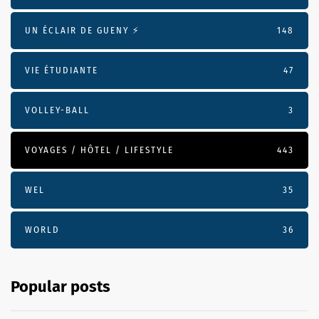
UN ÉCLAIR DE GUENY ⚡️
148
VIE ÉTUDIANTE
47
VOLLEY-BALL
3
VOYAGES / HÔTEL / LIFESTYLE
443
WEL
35
WORLD
36
Popular posts