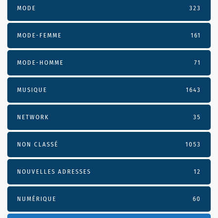
MODE
323
MODE-FEMME
161
MODE-HOMME
71
MUSIQUE
1643
NETWORK
35
NON CLASSÉ
1053
NOUVELLES ADRESSES
12
NUMÉRIQUE
60