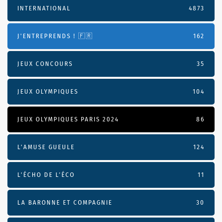
INTERNATIONAL
4873
J'ENTREPRENDS ! 🇫🇷
162
JEUX CONCOURS
35
JEUX OLYMPIQUES
104
JEUX OLYMPIQUES PARIS 2024
86
L'AMUSE GUEULE
124
L’ÉCHO DE L’ÉCO
11
LA BARONNE ET COMPAGNIE
30