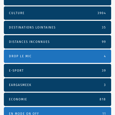
CULTURE
3904
DESTINATIONS LOINTAINES
35
DISTANCES INCONNUES
99
DROP LE MIC
4
E-SPORT
39
EARGASMEEK
3
ECONOMIE
818
EN MODE ON OFF
11