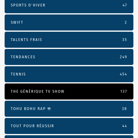
SPORTS D'HIVER
47
SWIFT
2
TALENTS FRAIS
35
TENDANCES
249
TENNIS
454
THE GÉNÉRIQUE TV SHOW
137
TOHU BOHU RAP 🤟
38
TOUT POUR RÉUSSIR
44