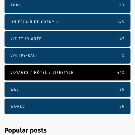
TURF
60
UN ÉCLAIR DE GUENY ⚡️
148
VIE ÉTUDIANTE
47
VOLLEY-BALL
3
VOYAGES / HÔTEL / LIFESTYLE
443
WEL
35
WORLD
36
Popular posts