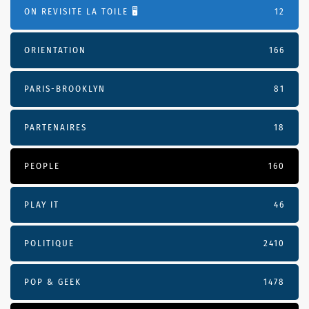
ON REVISITE LA TOILE 🖥️
12
ORIENTATION
166
PARIS-BROOKLYN
81
PARTENAIRES
18
PEOPLE
160
PLAY IT
46
POLITIQUE
2410
POP & GEEK
1478