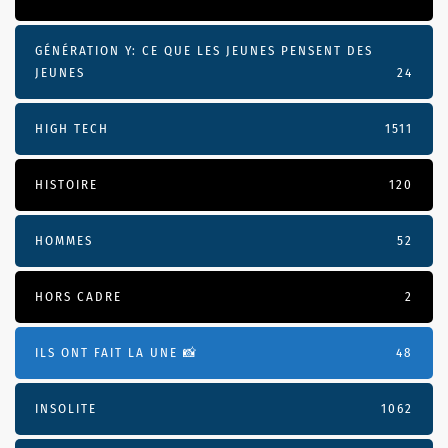
GÉNÉRATION Y: CE QUE LES JEUNES PENSENT DES
JEUNES
24
HIGH TECH
1511
HISTOIRE
120
HOMMES
52
HORS CADRE
2
ILS ONT FAIT LA UNE 📸
48
INSOLITE
1062