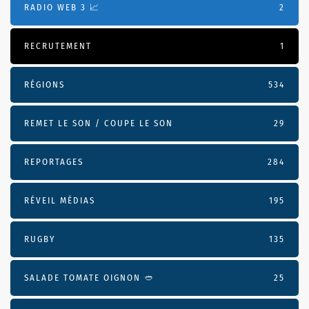
RADIO WEB 3 📈
2
RECRUTEMENT
1
RÉGIONS
534
REMET LE SON / COUPE LE SON
29
REPORTAGES
284
RÉVEIL MÉDIAS
195
RUGBY
135
SALADE TOMATE OIGNON 🥙
25