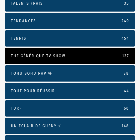
TALENTS FRAIS
35
TENDANCES
249
TENNIS
454
THE GÉNÉRIQUE TV SHOW
137
TOHU BOHU RAP 🤟
38
TOUT POUR RÉUSSIR
44
TURF
60
UN ÉCLAIR DE GUENY ⚡️
148