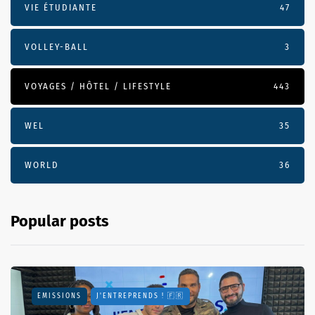
VIE ÉTUDIANTE
47
VOLLEY-BALL
3
VOYAGES / HÔTEL / LIFESTYLE
443
WEL
35
WORLD
36
Popular posts
EMISSIONS
J'ENTREPRENDS ! 🇫🇷