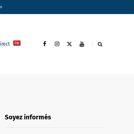
ns
direct
live
Soyez informés