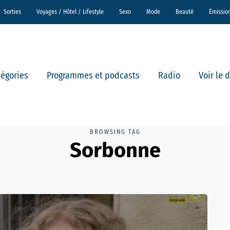
Sorties
Voyages / Hôtel / Lifestyle
Sexo
Mode
Beauté
Émissio
tégories
Programmes et podcasts
Radio
Voir le 
BROWSING TAG
Sorbonne