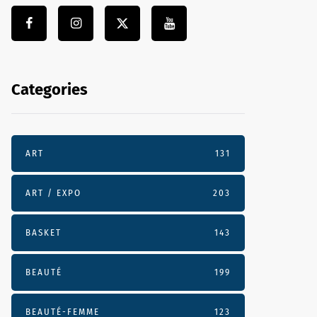
Categories
ART
131
ART / EXPO
203
BASKET
143
BEAUTÉ
199
BEAUTÉ-FEMME
123