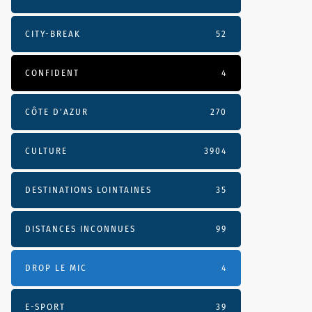
CITY-BREAK
52
CONFIDENT
4
CÔTE D’AZUR
270
CULTURE
3904
DESTINATIONS LOINTAINES
35
DISTANCES INCONNUES
99
DROP LE MIC
4
E-SPORT
39