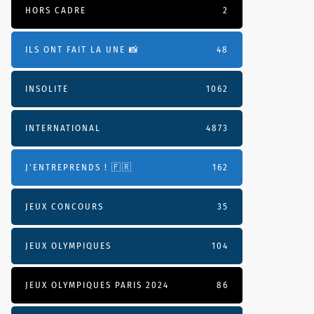
HORS CADRE
2
ILS ONT FAIT LA UNE 📸
48
INSOLITE
1062
INTERNATIONAL
4873
J'ENTREPRENDS ! 🇫🇷
162
JEUX CONCOURS
35
JEUX OLYMPIQUES
104
JEUX OLYMPIQUES PARIS 2024
86