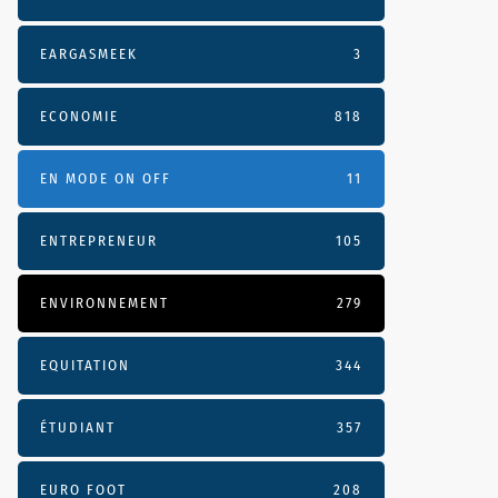
EARGASMEEK
3
ECONOMIE
818
EN MODE ON OFF
11
ENTREPRENEUR
105
ENVIRONNEMENT
279
EQUITATION
344
ÉTUDIANT
357
EURO FOOT
208