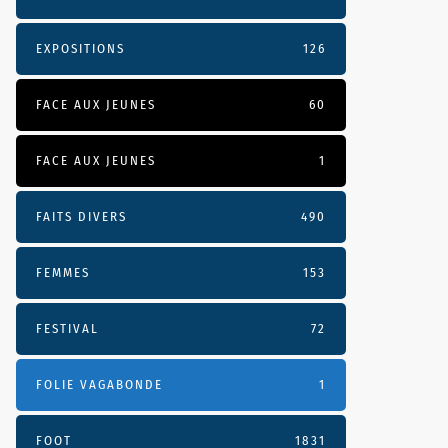
EXPOSITIONS
126
FACE AUX JEUNES
60
FACE AUX JEUNES
1
FAITS DIVERS
490
FEMMES
153
FESTIVAL
72
FOLIE VAGABONDE
1
FOOT
1831