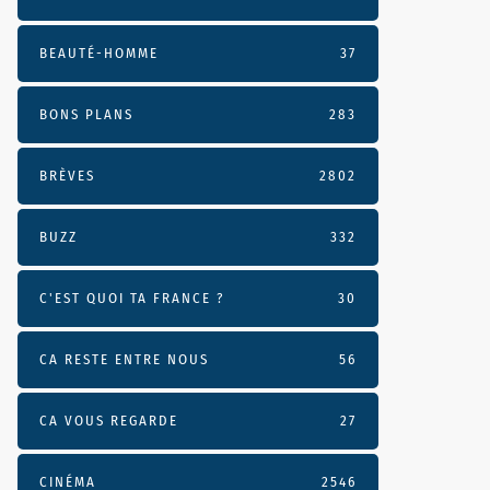
BEAUTÉ-HOMME
37
BONS PLANS
283
BRÈVES
2802
BUZZ
332
C'EST QUOI TA FRANCE ?
30
CA RESTE ENTRE NOUS
56
CA VOUS REGARDE
27
CINÉMA
2546